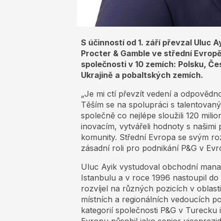
S účinností od 1. září převzal Uluc 
Procter & Gamble ve střední Evrop
společnosti v 10 zemích: Polsku, Če
Ukrajině a pobaltských zemích.
„Je mi ctí převzít vedení a odpovědn
Těším se na spolupráci s talentovan
společně co nejlépe sloužili 120 mili
inovacím, vytvářeli hodnoty s našimi 
komunity. Střední Evropa se svým ro
zásadní roli pro podnikání P&G v Evro
Uluc Ayik vystudoval obchodní manag
Istanbulu a v roce 1996 nastoupil d
rozvíjel na různých pozicích v oblas
místních a regionálních vedoucích p
kategorií společnosti P&G v Turecku 