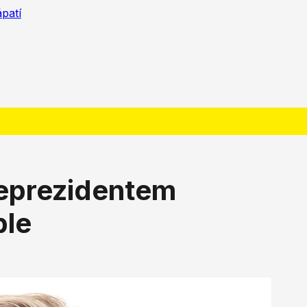
ápatí
ceprezidentem
ble