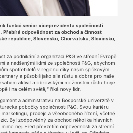
Ayik funkci senior viceprezidenta společnosti
ě. Přebírá odpovědnost za obchod a činnost
ské republice, Slovensku, Chorvatsku, Slovinsku,
ost za podnikání a organizaci P&G ve střední Evropě.
ými a nadšenými lidmi ze společnosti P&G, abychom
onům spotřebitelů v regionu díky našim špičkovým
partnery a působili jako síla růstu a dobra pro naše
zsahem aktivit a obrovskými možnostmi růstu hraje
pě i na celém světě,“ říká nový lídr.
ement a administrativu na Bosporské univerzitě v
o turecké pobočky společnosti P&G. Svou kariéru
ti marketingu, prodeje a všeobecného řízení, včetně
ozic. Byl zodpovědný za obchod několika hlavních
i mimo něj. Před převzetím odpovědnosti za střední