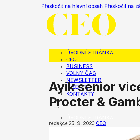
Přeskočit na hlavní obsah
Přeskočit na z
ÚVODNÍ STRÁNKA
CEO
BUSINESS
VOLNÝ ČAS
NEWSLETTER
Ayik senior vi
INZERCE
KONTAKTY
Procter & Gam
ÚVODNÍ STRÁNKA
redakce
·
25. 9. 2023
·
CEO
CEO
BUSINESS
VOLNÝ ČAS