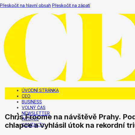
Přeskočit na hlavní obsah
Přeskočit na zápatí
ÚVODNÍ STRÁNKA
CEO
BUSINESS
VOLNÝ ČAS
NEWSLETTER
Chris Froome na návštěvě Prahy. Pod
INZERCE
chlapce a vyhlásil útok na rekordní tr
KONTAKTY