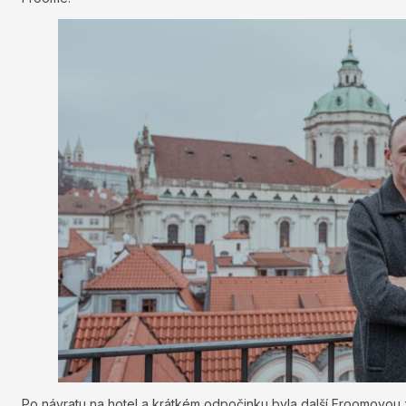
Po návratu na hotel a krátkém odpočinku byla další Froomovou