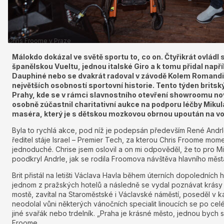
Chris Froome v Praze
Málokdo dokázal ve světě sportu to, co on. Čtyřikrát ovládl
španělskou Vueltu, jednou italské Giro a k tomu přidal napříkl
Dauphiné nebo se dvakrát radoval v závodě Kolem Romandi
největších osobností sportovní historie. Tento týden britsk
Prahy, kde se v rámci slavnostního otevření showroomu nov
osobně zúčastnil charitativní aukce na podporu léčby Mik
maséra, který je s dětskou mozkovou obrnou upoután na vo
Byla to rychlá akce, pod níž je podepsán především René Andrle
ředitel stáje Israel – Premier Tech, za kterou Chris Froome mom
jednoduché. Chrise jsem oslovil a on mi odpověděl, že to pro Mik
poodkryl Andrle, jak se rodila Froomova návštěva hlavního měst
Brit přistál na letišti Václava Havla během úterních dopoledních h
jednom z pražských hotelů a následně se vydal poznávat krásy 
mostě, zavítal na Staroměstské i Václavské náměstí, poseděl v k
neodolal vůni některých vánočních specialit linoucích se po celé
jiné svařák nebo trdelník. „Praha je krásné město, jednou bych se
Froome.