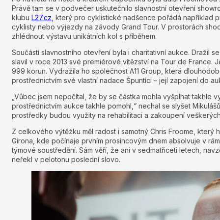
Právě tam se v podvečer uskutečnilo slavnostní otevření showr
klubu
L27.cz
, který pro cyklistické nadšence pořádá například p
cyklisty nebo výjezdy na závody Grand Tour. V prostorách sh
zhlédnout výstavu unikátních kol s příběhem.
Součástí slavnostního otevření byla i charitativní aukce. Dražil se 
slavil v roce 2013 své premiérové vítězství na Tour de France.
999 korun. Vydražila ho společnost A11 Group, která dlouho
prostřednictvím své vlastní nadace Špuntíci – její zapojení do au
„Vůbec jsem nepočítal, že by se částka mohla vyšplhat takhle 
prostřednictvím aukce takhle pomohl,“ nechal se slyšet Mikulášů
prostředky budou využity na rehabilitaci a zakoupení veškerý
Z celkového výtěžku měl radost i samotný Chris Froome, který h
Girona, kde počínaje prvním prosincovým dnem absolvuje v rám
týmové soustředění. Sám věří, že ani v sedmatřiceti letech, nav
neřekl v pelotonu poslední slovo.