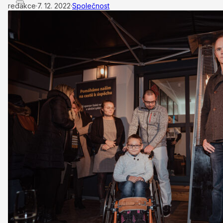
redakce
·
7. 12. 2022
·
Společnost
ÚVODNÍ STRÁNKA
CEO
BUSINESS
VOLNÝ ČAS
NEWSLETTER
INZERCE
KONTAKTY