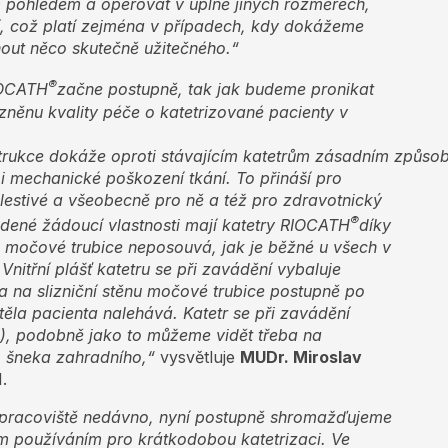
ým pohledem a operovat v úplně jiných rozměrech,
dí, což platí zejména v případech, kdy dokážeme
out něco skutečně užitečného.“
®
IOCATH
začne postupně, tak jak budeme pronikat
 zněnu kvality péče o katetrizované pacienty v
trukce
dokáže
oproti
stávajícím
katetrům
zásadním
způso
t i mechanické poškození tkání. To přináší pro
lestivé a všeobecně pro ně a též pro zdravotnický
®
edené žádoucí vlastnosti mají katetry RIOCATH
díky
ici močové trubice neposouvá, jak je běžné u všech v
nitřní plášť katetru se při zavádění vybaluje
 a na slizniční stěnu močové trubice postupně po
ěla pacienta nalehává. Katetr se při zavádění
e), podobně jako to můžeme vidět třeba na
 šneka zahradního,“
vysvětluje
MUDr. Miroslav
.
 pracoviště nedávno, nyní postupně shromažďujeme
m používáním pro krátkodobou katetrizaci. Ve