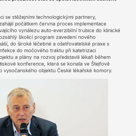
i se stěžejními technologickými partnery,
i zahájil počátkem června proces implementace
ajícího vynálezu auto-everzibilní trubice do klinické
rozsáhlý školicí program zavedení nového
áší, do široké léčebné a ošetřovatelské praxe s
 infekce do močového traktu při katetrizaci
ektu a plány na rozvoj představili lékaři během
tiskové konference, která se konala ve Štejfově
o vysočanského objektu České lékařské komory.