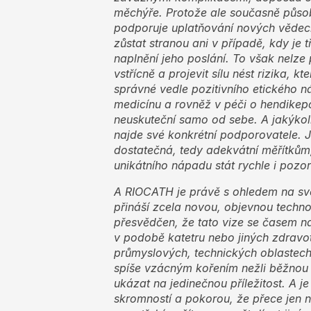
měchýře.
Protože ale současně půso
podporuje uplatňování nových vědeck
zůstat stranou ani v případě, kdy je 
naplnění jeho poslání. To však nelze 
vstřícně a projevit sílu nést rizika, k
správné vedle pozitivního etického n
medicínu a rovněž v péči o hendikep
neuskuteční samo od sebe. A jakýkoli
najde své konkrétní podporovatele. J
dostatečná, tedy adekvátní měřítkům
unikátního nápadu stát rychle i poz
A RIOCATH je právě s ohledem na sv
přináší zcela novou, objevnou techno
přesvědčen, že tato vize se časem na
v podobě katetru nebo jiných zdravot
průmyslových, technických oblastech 
spíše vzácným kořením nežli běžnou zá
ukázat na jedinečnou příležitost. A 
skromností a pokorou, že přece jen n