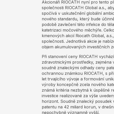
Akcionáři RIOCATH nyní pro tento plá
společnosti RIOCATH Global a.s., ab
spočívá v uskutečnění globální ambi
nového standardu, který bude účinně 
podobě zavlečení této infekce do těla
katetrizaci močového měchýře. Celk
kmenových akcií Riocath Global, a.s.,
společnosti. Jednotlivá akcie je nabí
objem akumulovaných investičních zdr
Při stanovení ceny RIOCATH vychází 
zdravotnickými prostředky, zejména 
soudně znaleckými odhady ceny paten
ochrannou známkou RIOCATH, s přihl
let trvajícího vývoje a formování uni
výroby koncepčně zcela nového katet
známá kritéria nezbytná k úspěšné r
investice realizované za výše uvede
horizont. Soudně znalecký posudek v
patentu na 42 miliard korun, v dneš
nepochybně významně vyšší.