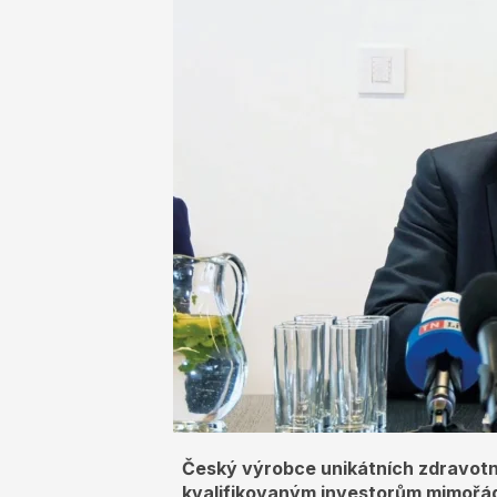
NEWSLETTER
INZERCE
KONTAKTY
Český výrobce unikátních zdravot
kvalifikovaným investorům mimořád