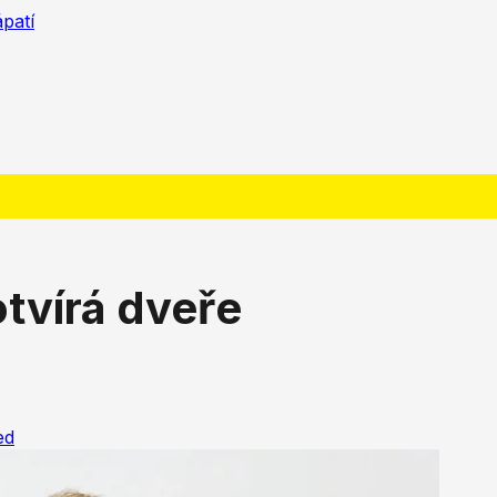
ápatí
otvírá dveře
ed