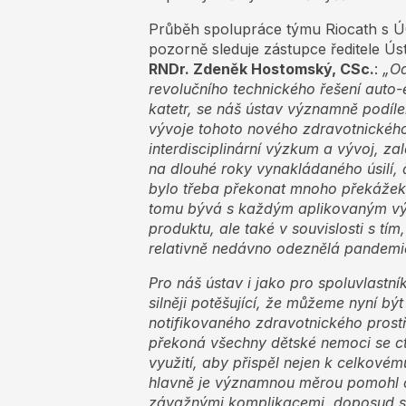
Průběh spolupráce týmu Riocath s 
pozorně sleduje zástupce ředitele 
RNDr. Zdeněk Hostomský, CSc.
:
„Od
revolučního technického řešení auto-e
katetr, se náš ústav významně podíl
vývoje tohoto nového zdravotnickéh
interdisciplinární výzkum a vývoj, za
na dlouhé roky vynakládaného úsilí, 
bylo třeba překonat mnoho překážek, 
tomu bývá s každým aplikovaným vý
produktu, ale také v souvislosti s tí
relativně nedávno odeznělá pandemi
Pro náš ústav i jako pro spoluvlastn
silněji potěšující, že můžeme nyní b
notifikovaného zdravotnického prost
překoná všechny dětské nemoci se ct
využití, aby přispěl nejen k celkové
hlavně je významnou měrou pomohl ch
závažnými komplikacemi, doposud s