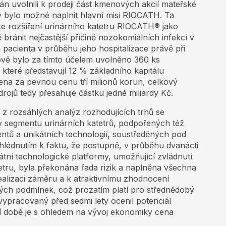
n uvolnili k prodeji část kmenových akcií mateřské
y bylo možné naplnit hlavní misi RIOCATH. Ta
ce rozšíření urinárního katetru RIOCATH® jako
bránit nejčastější příčině nozokomiálních infekcí v
 pacienta v průběhu jeho hospitalizace právě při
ově bylo za tímto účelem uvolněno 360 ks
 které představují 12 % základního kapitálu
zena za pevnou cenu tří milionů korun, celkový
ojů tedy přesahuje částku jedné miliardy Kč.
z rozsáhlých analýz rozhodujících trhů se
v segmentu urinárních katetrů, podpořených též
tů a unikátních technologií, soustředěných pod
édnutím k faktu, že postupně, v průběhu dvanácti
kátní technologické platformy, umožňující zvládnutí
ru, byla překonána řada rizik a naplněna všechna
ealizaci záměru a k atraktivnímu zhodnocení
ných podmínek, což prozatím platí pro střednědobý
ypracovaný před sedmi lety ocenil potenciál
ní době je s ohledem na vývoj ekonomiky cena