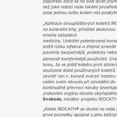
zapotřebí začít se na svět dívat jin
než jaké nabízí naše lokální prostře
zase jednou světu kolem nás poskytn
„
Aplikace dvouplášťových katetrů R
na konkrétní trhy, přinášet skokovou
mnoha oblastech
medicíny.
Unikátní
patentovaná
kons
snížit riziko infekce a zřejmě zmenši
pacienty bezpečnější, prakticky nebo
personál komfortnější používání. Uv
tomu, že se plášť katetru proti slizn
současné době používaných katetrů. V
zevnitř ven v ,koruně everze‘ katetru
celém svém obvodu při zavádění do t
kontinuálně převrací naruby (evertuj
zrakovém orgánu docela obyčejného
Svoboda
, iniciátor projektu RIOCATH
„
Katetr RIOCATH® se dostal na naše
první poznatky spojené s jeho běžný