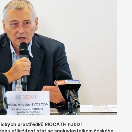
nických prostředků RIOCATH nabízí
nou příležitost stát se spoluvlastníkem českého