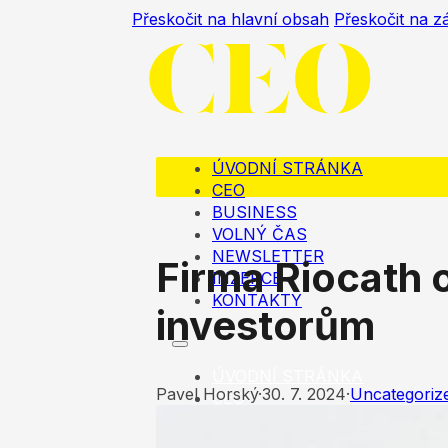
Přeskočit na hlavní obsah
Přeskočit na z
ÚVODNÍ STRÁNKA
CEO
BUSINESS
VOLNÝ ČAS
NEWSLETTER
Firma Riocath 
INZERCE
KONTAKTY
investorům
ÚVODNÍ STRÁNKA
Pavel Horský
·
30. 7. 2024
·
Uncategoriz
CEO
BUSINESS
VOLNÝ ČAS