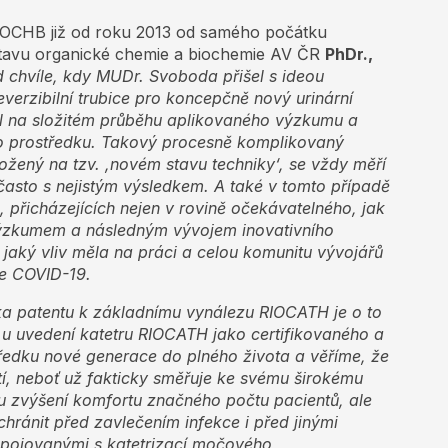
ÚOCHB již od roku 2013 od samého počátku
Ústavu organické chemie a biochemie AV ČR
PhDr.,
 chvíle, kdy MUDr. Svoboda přišel s ideou
verzibilní trubice pro koncepčně nový urinární
el na složitém průběhu aplikovaného výzkumu a
o prostředku. Takový procesně komplikovaný
ložený na tzv. ,novém stavu techniky‘, se vždy měří
často s nejistým výsledkem. A také v tomto případě
přicházejících nejen v rovině očekávatelného, jak
zkumem a následným vývojem inovativního
m, jaký vliv měla na práci a celou komunitu vývojářů
e COVID-19.
íka patentu k základnímu vynálezu RIOCATH je o to
ýt u uvedení katetru RIOCATH jako certifikovaného a
ředku nové generace do plného života a věříme, že
í, neboť už fakticky směřuje ke svému širokému
mu zvýšení komfortu značného počtu pacientů, ale
ránit před zavlečením infekce i před jinými
pojovanými s katetrizací močového