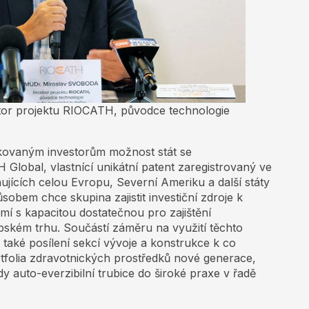
tor projektu RIOCATH, původce technologie
ikovaným investorům možnost stát se
Global, vlastnící unikátní patent zaregistrovaný ve
ujících celou Evropu, Severní Ameriku a další státy
obem chce skupina zajistit investiční zdroje k
í s kapacitou dostatečnou pro zajištění
pském trhu. Součástí záměru na využití těchto
 také posílení sekcí vývoje a konstrukce k co
rtfolia zdravotnických prostředků nové generace,
y auto-everzibilní trubice do široké praxe v řadě