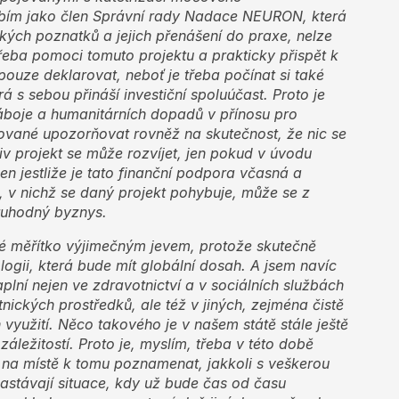
bím jako člen Správní rady Nadace NEURON, která
ých poznatků a jejich přenášení do praxe, nelze
třeba pomoci tomuto projektu a prakticky přispět k
pouze deklarovat, neboť je třeba počínat si také
terá s sebou přináší investiční spoluúčast. Proto je
áboje a humanitárních
dopadů v přínosu pro
ované upozorňovat rovněž na skutečnost, že nic se
v projekt se může rozvíjet, jen pokud v úvodu
en jestliže je tato finanční podpora včasná a
, v nichž se daný projekt pohybuje, může se z
oruhodný byznys.
é měřítko výjimečným jevem, protože skutečně
logii, která bude mít globální dosah. A jsem navíc
plní nejen ve zdravotnictví a v sociálních službách
nických prostředků, ale též v jiných, zejména čistě
využití. Něco takového je v našem státě stále ještě
ležitostí. Proto je, myslím, třeba v této době
je na místě k tomu poznamenat, jakkoli s veškerou
astávají situace, kdy už bude čas od času