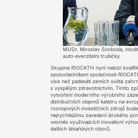
MUDr. Miroslav Svoboda, iniciá
auto-everzibilní trubičky
Skupina RIOCATH nyní nabízí kvalif
spoluvlastníkem společnosti RIOCATH 
více než padesáti zemích světa zahrn
s vyspělým zdravotnictvím. Tímto způs
vytvoření moderního výrobního zázem
distribučních objemů katetru na evro
rozvojových investičních zdrojů bude
nejrychlejšímu zavedení širokého po
vesměs využívajících inovativní výhod
dalších lékařských oborů.