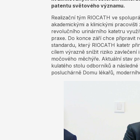
patentu světového významu.
Realizační tým RIOCATH ve spoluprác
akademickými a klinickými pracovišt
revolučního urinárního katetru využív
praxe. Do konce září chce připravit 
standardu, který RIOCATH katetr přin
cílem výrazně snížit riziko zavlečení
močového měchýře. Aktuální stav proj
kulatého stolu odborníků a následné 
posluchárně Domu lékařů, moderníh