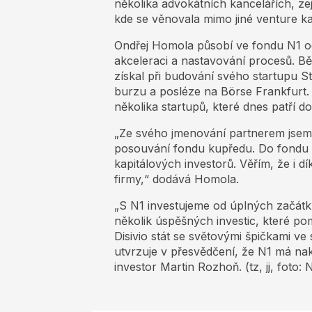
několika advokátních kancelářích, ze
kde se věnovala mimo jiné venture k
Ondřej Homola působí ve fondu N1 od
akceleraci a nastavování procesů. Bě
získal při budování svého startupu S
burzu a posléze na Börse Frankfurt. 
několika startupů, které dnes patří do
„Ze svého jmenování partnerem jsem
posouvání fondu kupředu. Do fondu p
kapitálových investorů. Věřím, že i d
firmy,“ dodává Homola.
„S N1 investujeme od úplných začátk
několik úspěšných investic, které p
Disivio stát se světovými špičkami v
utvrzuje v přesvědčení, že N1 má n
investor Martin Rozhoň. (tz, jj, foto: 