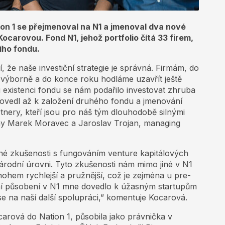
on 1 se přejmenoval na N1 a jmenoval dva nové
ocarovou. Fond N1, jehož portfolio čítá 33 firem,
ího fondu.
, že naše investiční strategie je správná. Firmám, do
ří výborně a do konce roku hodláme uzavřít ještě
lou existenci fondu se nám podařilo investovat zhruba
dovedl až k založení druhého fondu a jmenování
nery, kteří jsou pro náš tým dlouhodobě silnými
ěny Marek Moravec a Jaroslav Trojan, managing
né zkušenosti s fungováním venture kapitálových
národní úrovni. Tyto zkušenosti nám mimo jiné v N1
nohem rychlejší a pružnější, což je zejména u pre-
ní působení v N1 mne dovedlo k úžasným startupům
 se na naší další spolupráci,” komentuje Kocarová.
arová do Nation 1, působila jako právnička v