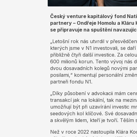
Český venture kapitálový fond Nati
partnery – Ondřeje Homolu a Kláru K
se připravuje na spuštění navazujíc
„Letošní rok nás utvrdil v přesvědčení
kterých jsme v N1 investovali, se da
přibližně čtyři další investice. Za ce
600 milionů korun. Tento vývoj nás 
dvou dosavadních kolegů novými part
posilami,“ komentují personální zm
partneři fondu N1.
„Díky působení v advokacii mám cen
transakcí jak na lokální, tak na mezi
umožňují být při uzavírání investic m
seedových kol klíčové. Své dosavad
a skvělým lidem, kteří je tvoří. Těším
Než v roce 2022 nastoupila Klára Koc