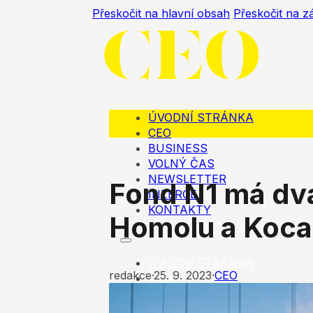
Přeskočit na hlavní obsah
Přeskočit na z
ÚVODNÍ STRÁNKA
CEO
BUSINESS
VOLNÝ ČAS
NEWSLETTER
Fond N1 má dva
INZERCE
KONTAKTY
Homolu a Koca
ÚVODNÍ STRÁNKA
redakce
·
25. 9. 2023
·
CEO
CEO
BUSINESS
VOLNÝ ČAS