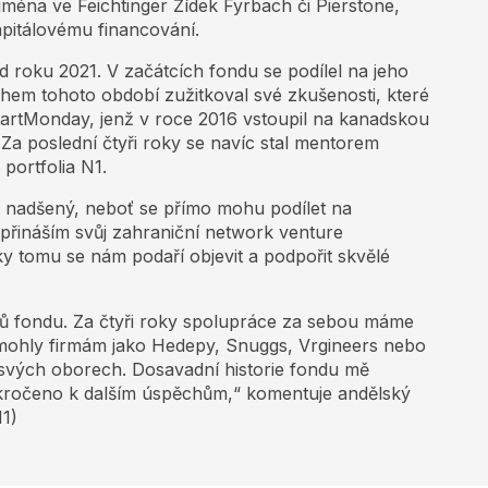
jména ve Feichtinger Žídek Fyrbach či Pierstone,
apitálovému financování.
 roku 2021. V začátcích fondu se podílel na jeho
hem tohoto období zužitkoval své zkušenosti, které
tartMonday, jenž v roce 2016 vstoupil na kanadskou
Za poslední čtyři roky se navíc stal mentorem
 portfolia N1.
 nadšený, neboť se přímo mohu podílet na
řináším svůj zahraniční network venture
íky tomu se nám podaří objevit a podpořit skvělé
ů fondu. Za čtyři roky spolupráce za sebou máme
omohly firmám jako Hedepy, Snuggs, Vrgineers nebo
e svých oborech. Dosavadní historie fondu mě
akročeno k dalším úspěchům,“ komentuje andělský
N1)