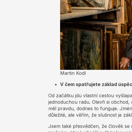
Martin Kodl
V čem spatřujete základ úspě
Od začátku jdu vlastní cestou vyšlap
jednoduchou radu. Otevři si obchod, 
měl pravdu, dodnes to funguje. Jmén
důležité, ale věřím, že slušnost je zá
Jsem také přesvědčen, že člověk se m