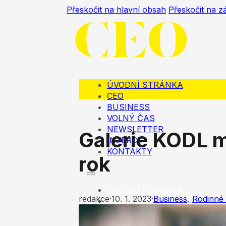
Přeskočit na hlavní obsah
Přeskočit na z
ÚVODNÍ STRÁNKA
CEO
BUSINESS
VOLNÝ ČAS
NEWSLETTER
Galerie KODL m
INZERCE
KONTAKTY
rok
ÚVODNÍ STRÁNKA
redakce
·
10. 1. 2023
·
Business
,
Rodinné 
CEO
BUSINESS
VOLNÝ ČAS