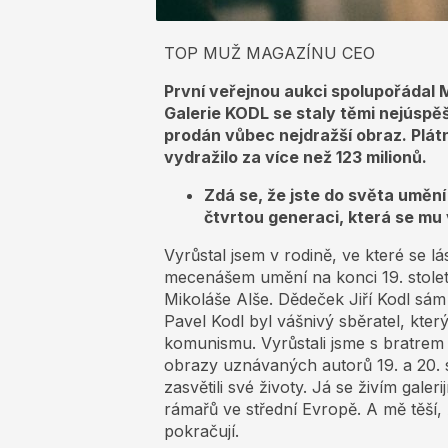
TOP MUŽ MAGAZÍNU CEO
První veřejnou aukci spolupořádal 
Galerie KODL se staly těmi nejúspěšn
prodán vůbec nejdražší obraz. Plát
vydražilo za více než 123 milionů.
Zdá se, že jste do světa umění 
čtvrtou generaci, která se mu 
Vyrůstal jsem v rodině, ve které se 
mecenášem umění na konci 19. stolet
Mikoláše Alše. Dědeček Jiří Kodl sám 
Pavel Kodl byl vášnivý sběratel, kter
komunismu. Vyrůstali jsme s bratrem 
obrazy uznávaných autorů 19. a 20. st
zasvětili své životy. Já se živím galeri
rámařů ve střední Evropě. A mě těší, 
pokračují.