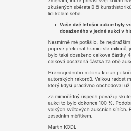
změnám, které přináší svět kolem nás.
zkušených sběratelů či kunsthistoriků
lidi kolem sebe.
Vaše dvě letošní aukce byly 
dosaženého v jedné aukci v his
Nesmírně mě potěšilo, že nejdražší
poprvé překonal hranici sta milionů, 
bylo také dosaženo celkové částky 44
celková dosažená částka za obě aukce
Hranici jednoho milionu korun pokoř
autorských rekordů. Velkou radost m
který kdysi pradávno obchodoval už m
Za mimořádný úspěch považuji skuteč
aukci to bylo dokonce 100 %. Podobn
velkých světových aukčních síních. 
zásadním měřítkem.
Martin KODL