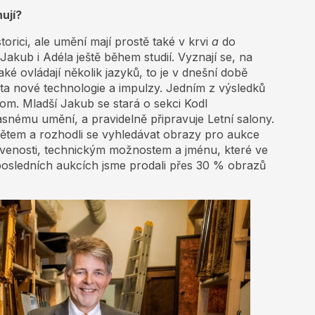
ují?
torici, ale umění mají prostě také v krvi
a
do
 Jakub i Adéla ještě během studií. Vyznají se, na
aké ovládají několik jazyků, to je v dnešní době
ta nové technologie a impulzy. Jedním z výsledků
com. Mladší Jakub se stará o sekci Kodl
snému umění, a pravidelně připravuje Letní salony.
ětem a rozhodli se vyhledávat obrazy pro aukce
bavenosti, technickým možnostem a jménu, které ve
posledních aukcích jsme prodali přes 30 % obrazů