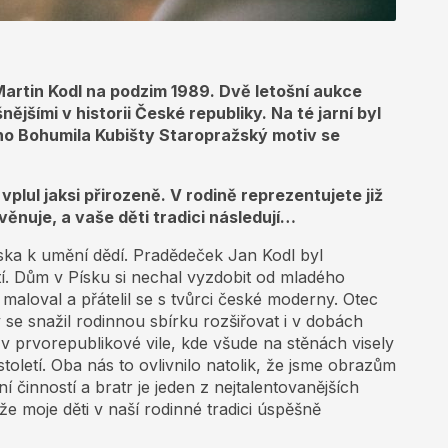
Martin Kodl na podzim 1989. Dvě letošní aukce
ějšími v historii České republiky. Na té jarní byl
no Bohumila Kubišty Staropražský motiv se
vplul jaksi přirozeně. V
rodině reprezentujete již
věnuje, a vaše děti tradici následují…
láska k umění dědí. Pradědeček Jan Kodl byl
í. Dům v Písku si nechal vyzdobit od mladého
maloval a přátelil se s tvůrci české moderny. Otec
ý se snažil rodinnou sbírku rozšiřovat i v dobách
v prvorepublikové vile, kde všude na stěnách visely
oletí. Oba nás to ovlivnilo natolik, že jsme obrazům
jní činností a bratr je jeden z nejtalentovanějších
že moje děti v naší rodinné tradici úspěšně