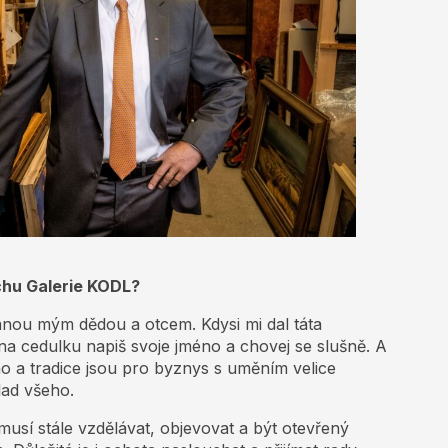
chu Galerie KODL?
anou mým dědou a otcem. Kdysi mi dal táta
na cedulku napiš svoje jméno a chovej se slušně. A
o a tradice jsou pro byznys s uměním velice
klad všeho.
usí stále vzdělávat, objevovat a být otevřený