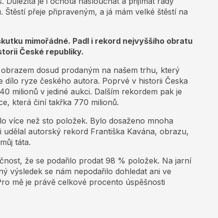
 Důležitá je i ochota naslouchat a přijímat rady
. Štěstí přeje připraveným, a já mám velké štěstí na
vskutku mimořádné
. Padl i rekord nejvyššího obratu
torii České republiky.
m obrazem dosud prodaným na našem trhu, který
je dílo ryze českého autora. Poprvé v historii Česka
0 milionů v jediné aukci. Dalším rekordem pak je
, která činí takřka 770 milionů.
ilo více než sto položek. Bylo dosaženo mnoha
i udělal autorský rekord Františka Kavána, obrazu,
ůj táta.
nost, že se podařilo prodat 98 % položek. Na jarní
ý výsledek se nám nepodařilo dohledat ani ve
Pro mě je právě celkové procento úspěšnosti