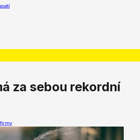
ápatí
á za sebou rekordní
firmy