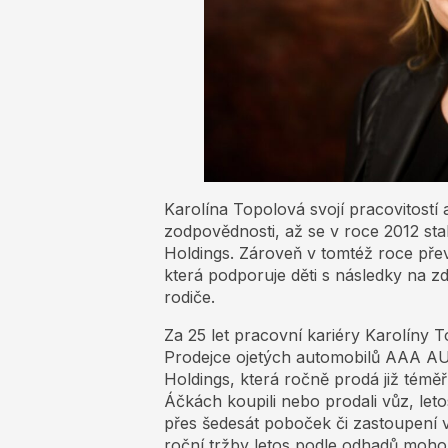
Karolína Topolová svojí pracovitostí
zodpovědnosti, až se v roce 2012 sta
Holdings. Zároveň v tomtéž roce pře
která podporuje děti s následky na zd
rodiče.
Za 25 let pracovní kariéry Karolíny 
Prodejce ojetých automobilů AAA A
Holdings, která ročně prodá již témě
Áčkách koupili nebo prodali vůz, leto
přes šedesát poboček či zastoupení 
roční tržby letos podle odhadů mohou