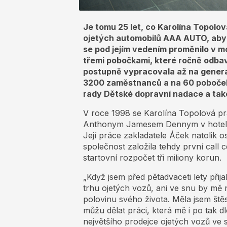
Je tomu 25 let, co Karolína Topolo
ojetých automobilů AAA AUTO, aby z
se pod jejím vedením proměnilo v 
třemi pobočkami, které ročně odbav
postupně vypracovala až na generáln
3200 zaměstnanců a na 60 poboček 
rady Dětské dopravní nadace a ta
V roce 1998 se Karolína Topolová p
Anthonym Jamesem Dennym v hotelu H
Její práce zakladatele Áček natolik osl
společnost založila tehdy první call
startovní rozpočet tři miliony korun.
„Když jsem před pětadvaceti lety přij
trhu ojetých vozů, ani ve snu by mě 
polovinu svého života. Měla jsem ště
můžu dělat práci, která mě i po tak 
největšího prodejce ojetých vozů ve 