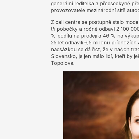
generální ředitelka a předsedkyně p
provozovatele mezinárodní sítě au
Z call centra se postupně stalo mod
tři pobočky a ročně odbaví 2 100 0
% podílu na prodeji a 46 % na výku
25 let odbavili 6,5 milionu příchozíc
nadsázkou se dá říct, že v našich tra
Slovensko, je jen málo lidí, kteří by 
Topolová.