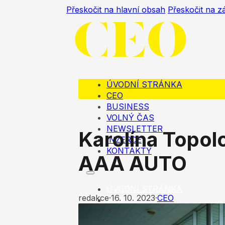
Přeskočit na hlavní obsah
Přeskočit na z
ÚVODNÍ STRÁNKA
CEO
BUSINESS
VOLNÝ ČAS
NEWSLETTER
Karolína Topolo
INZERCE
KONTAKTY
AAA AUTO
ÚVODNÍ STRÁNKA
redakce
·
16. 10. 2023
·
CEO
CEO
BUSINESS
VOLNÝ ČAS