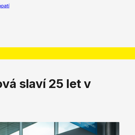
ápatí
vá slaví 25 let v