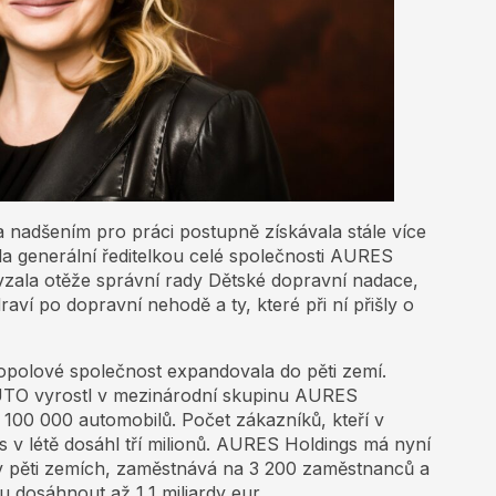
 a nadšením pro práci postupně získávala stále více
la generální ředitelkou celé společnosti AURES
vzala otěže správní rady Dětské dopravní nadace,
raví po dopravní nehodě a ty, které při ní přišly o
Topolové společnost expandovala do pěti zemí.
UTO vyrostl v mezinárodní skupinu AURES
ř 100 000 automobilů. Počet zákazníků, kteří v
s v létě dosáhl tří milionů. AURES Holdings má nyní
v pěti zemích, zaměstnává na 3 200 zaměstnanců a
 dosáhnout až 1,1 miliardy eur.