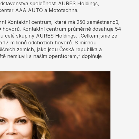
ředstavenstva společnosti AURES Holdings,
tocenter AAA AUTO a Mototechna.
erní Kontaktní centrum, které má 250 zaměstnanců,
00 hovorů. Kontaktní centrum průměrně dosahuje 54
pu celé skupiny AURES Holdings. „Celkem jsme za
h a 17 milionů odchozích hovorů. S mírnou
dičních zemích, jako jsou Česká republika a
ještě nemluvili s naším operátorem,“ doplňuje