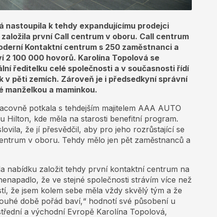
vá nastoupila k tehdy expandujícímu prodejci
aložila první Call centrum v oboru. Call centrum
moderní Kontaktní centrum s 250 zaměstnanci a
í 2 100 000 hovorů. Karolína Topolová se
í ředitelku celé společnosti a v současnosti řídí
v pěti zemích. Zároveň je i předsedkyní správní
ké manželkou a maminkou.
racovně potkala s tehdejším majitelem AAA AUTO
ilton, kde měla na starosti benefitní program.
ovila, že jí přesvědčil, aby pro jeho rozrůstající se
 centrum v oboru. Tehdy mělo jen pět zaměstnanců a
ala nabídku založit tehdy první kontaktní centrum na
nenapadlo, že ve stejné společnosti strávím více než
stí, že jsem kolem sebe měla vždy skvělý tým a že
dlouhé době pořád baví,“ hodnotí své působení u
střední a východní Evropě Karolína Topolová,