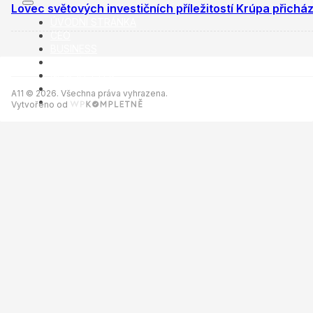
Lovec světových investičních příležitostí Krúpa přichá
ÚVODNÍ STRÁNKA
CEO
BUSINESS
VOLNÝ ČAS
NEWSLETTER
INZERCE
A11 © 2026. Všechna práva vyhrazena.
KONTAKTY
Vytvořeno od