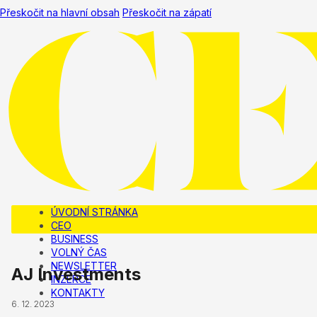
Přeskočit na hlavní obsah
Přeskočit na zápatí
ÚVODNÍ STRÁNKA
CEO
BUSINESS
VOLNÝ ČAS
NEWSLETTER
AJ Investments
INZERCE
KONTAKTY
6. 12. 2023