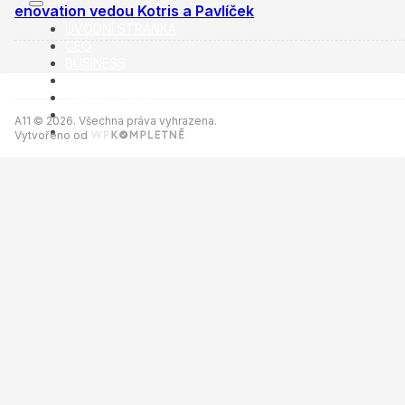
enovation vedou Kotris a Pavlíček
ÚVODNÍ STRÁNKA
CEO
BUSINESS
VOLNÝ ČAS
NEWSLETTER
INZERCE
A11 © 2026. Všechna práva vyhrazena.
KONTAKTY
Vytvořeno od