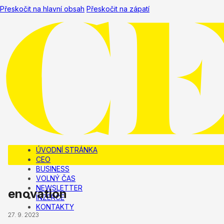
Přeskočit na hlavní obsah
Přeskočit na zápatí
ÚVODNÍ STRÁNKA
CEO
BUSINESS
VOLNÝ ČAS
NEWSLETTER
enovation
INZERCE
KONTAKTY
27. 9. 2023