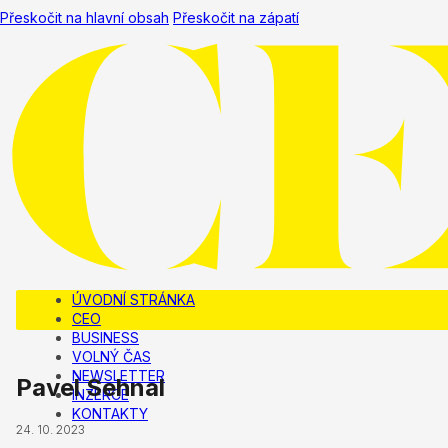
Přeskočit na hlavní obsah
Přeskočit na zápatí
ÚVODNÍ STRÁNKA
CEO
BUSINESS
VOLNÝ ČAS
NEWSLETTER
Pavel Sehnal
INZERCE
KONTAKTY
24. 10. 2023