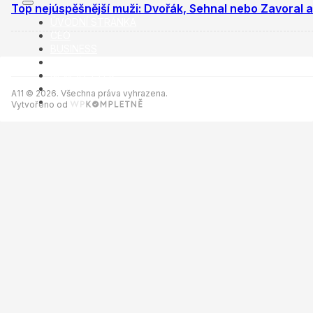
Top nejúspěšnější muži: Dvořák, Sehnal nebo Zavoral a
ÚVODNÍ STRÁNKA
CEO
BUSINESS
VOLNÝ ČAS
NEWSLETTER
INZERCE
A11 © 2026. Všechna práva vyhrazena.
KONTAKTY
Vytvořeno od