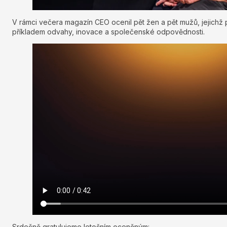
V rámci večera magazín CEO ocenil pět žen a pět mužů, jejichž 
příkladem odvahy, inovace a společenské odpovědnosti.
Srdečně gratulujeme letošním oceněným: