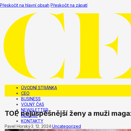
Přeskočit na hlavní obsah
Přeskočit na zápatí
ÚVODNÍ STRÁNKA
CEO
BUSINESS
VOLNÝ ČAS
NEWSLETTER
TOP nejúspěšnější ženy a muži maga
INZERCE
KONTAKTY
Pavel Horský
·
3. 12. 2024
·
Uncategorized