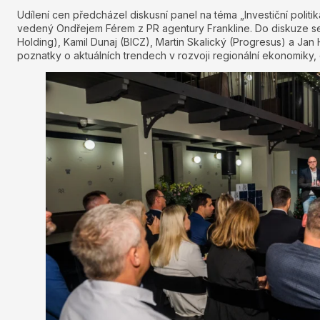
Udílení cen předcházel diskusní panel na téma „Investiční polit
vedený Ondřejem Férem z PR agentury Frankline. Do diskuze se
Holding), Kamil Dunaj (BICZ), Martin Skalický (Progresus) a Jan
poznatky o aktuálních trendech v rozvoji regionální ekonomiky,