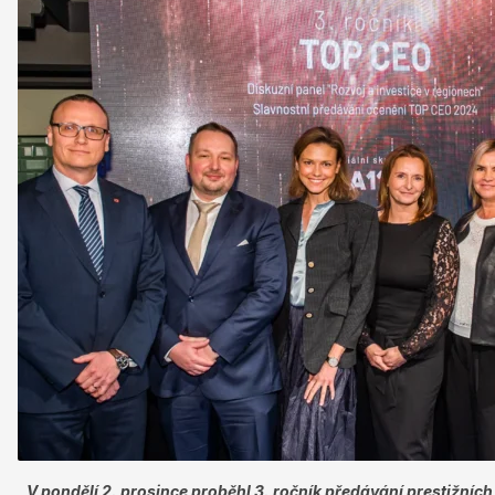
ÚVODNÍ STRÁNKA
CEO
BUSINESS
VOLNÝ ČAS
NEWSLETTER
INZERCE
KONTAKTY
V pondělí 2. prosince proběhl 3. ročník předávání prestižníc