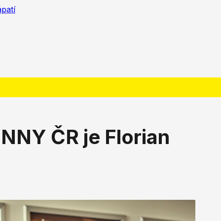
ápatí
NY ČR je Florian