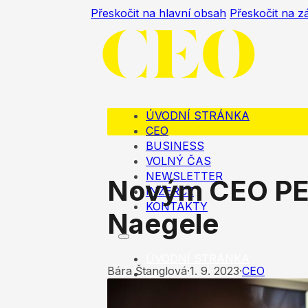
Přeskočit na hlavní obsah
Přeskočit na z
ÚVODNÍ STRÁNKA
CEO
BUSINESS
VOLNÝ ČAS
NEWSLETTER
Novým CEO PEN
INZERCE
KONTAKTY
Naegele
ÚVODNÍ STRÁNKA
Bára Štanglová
·
1. 9. 2023
·
CEO
CEO
BUSINESS
VOLNÝ ČAS