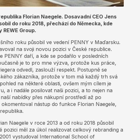
republika Florian Naegele. Dosavadní CEO Jens
ůsobil do roku 2018, přechází do Německa, kde
ny REWE Group.
tošního roku působil ve vedení PENNY v Maďarsku.
voval na svoji novou pozici v České republice.
se PENNY daří, a kde se podařilo v posledních
Současně je to pro mne výzva, protože kus práce,
iegera odvedl, zaslouží respekt. Postupně se
českého zákazníka, protože v tom má každý trh svá
ý pohled na některé oblasti, ovšem mým cílem je
 a i nadále posilovat naši pozici, a to nejen na
d naší nabídky přes nákupní prostředí až po
 okomentoval nástup do funkce Florian Naegele,
republika.
ian Naegele v roce 2013 a od roku 2018 působil
ozici měl za úkol realizovat celkový rebranding a
2001 vystudoval International School of