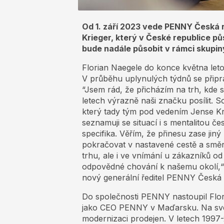
Od 1. září 2023 vede PENNY Česká 
Krieger, který v České republice p
bude nadále působit v rámci skupi
Florian Naegele do konce května le
V průběhu uplynulých týdnů se připra
“Jsem rád, že přicházím na trh, kde 
letech výrazně naši značku posílit. 
který tady tým pod vedením Jense Kr
seznamuji se situací i s mentalitou 
specifika. Věřím, že přinesu zase jin
pokračovat v nastavené cestě a směru,
trhu, ale i ve vnímání u zákazníků o
odpovědné chování k našemu okolí,“
nový generální ředitel PENNY Česká 
Do společnosti PENNY nastoupil Flor
jako CEO PENNY v Maďarsku. Na své p
modernizaci prodejen. V letech 1997-