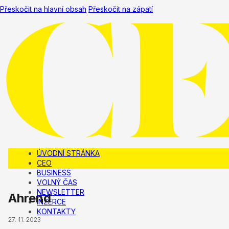
Přeskočit na hlavní obsah
Přeskočit na zápatí
ÚVODNÍ STRÁNKA
CEO
BUSINESS
VOLNÝ ČAS
NEWSLETTER
Ahrend
INZERCE
KONTAKTY
27. 11. 2023