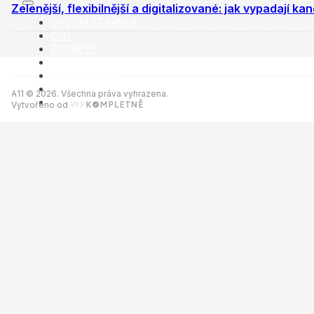
Zelenější, flexibilnější a digitalizované: jak vypadají 
ÚVODNÍ STRÁNKA
CEO
BUSINESS
VOLNÝ ČAS
NEWSLETTER
INZERCE
A11 © 2026. Všechna práva vyhrazena.
KONTAKTY
Vytvořeno od