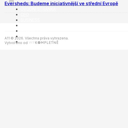
Eversheds: Budeme iniciativnější ve střední Evropě
ÚVODNÍ STRÁNKA
CEO
BUSINESS
VOLNÝ ČAS
NEWSLETTER
INZERCE
A11 © 2026. Všechna práva vyhrazena.
KONTAKTY
Vytvořeno od