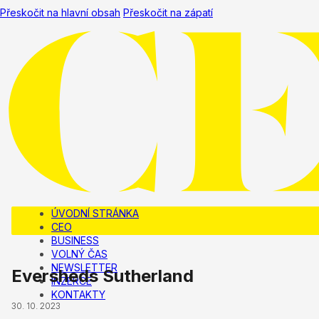
Přeskočit na hlavní obsah
Přeskočit na zápatí
ÚVODNÍ STRÁNKA
CEO
BUSINESS
VOLNÝ ČAS
NEWSLETTER
Eversheds Sutherland
INZERCE
KONTAKTY
30. 10. 2023