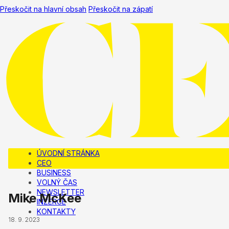
Přeskočit na hlavní obsah
Přeskočit na zápatí
ÚVODNÍ STRÁNKA
CEO
BUSINESS
VOLNÝ ČAS
NEWSLETTER
Mike McKee
INZERCE
KONTAKTY
18. 9. 2023