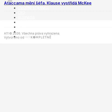
Ataccama mění šéfa. Klause vystřídá McKee
ÚVODNÍ STRÁNKA
CEO
BUSINESS
VOLNÝ ČAS
NEWSLETTER
INZERCE
A11 © 2026. Všechna práva vyhrazena.
KONTAKTY
Vytvořeno od