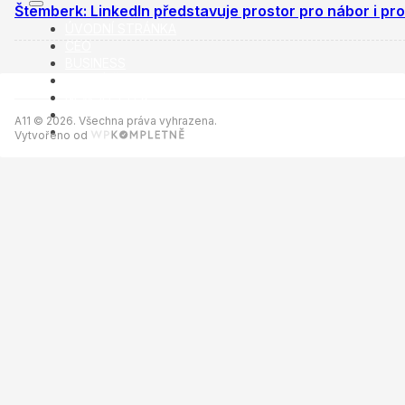
Štemberk: LinkedIn představuje prostor pro nábor i pro
ÚVODNÍ STRÁNKA
CEO
BUSINESS
VOLNÝ ČAS
NEWSLETTER
INZERCE
A11 © 2026. Všechna práva vyhrazena.
KONTAKTY
Vytvořeno od