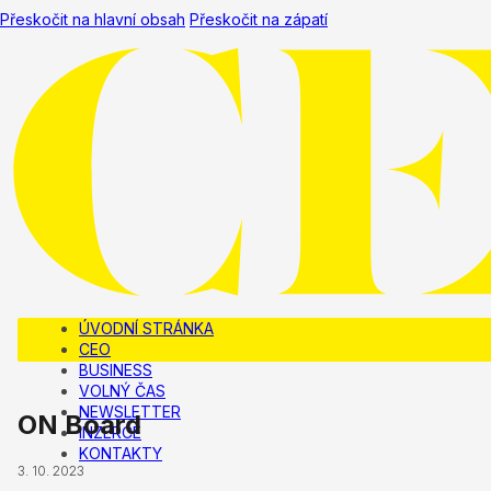
Přeskočit na hlavní obsah
Přeskočit na zápatí
ÚVODNÍ STRÁNKA
CEO
BUSINESS
VOLNÝ ČAS
NEWSLETTER
ON Board
INZERCE
KONTAKTY
3. 10. 2023