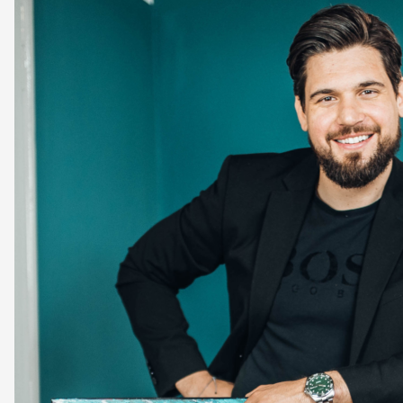
ÚVODNÍ STRÁNKA
CEO
BUSINESS
VOLNÝ ČAS
NEWSLETTER
INZERCE
KONTAKTY