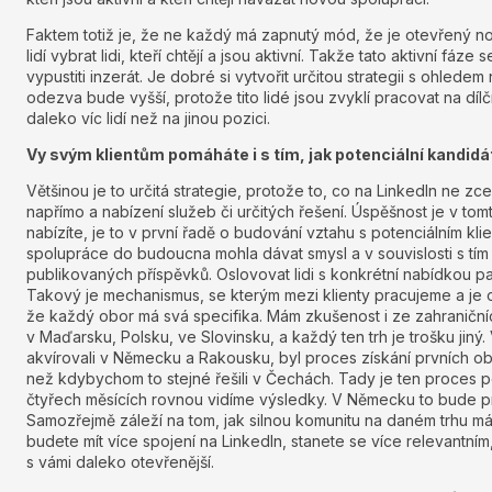
Faktem totiž je, že ne každý má zapnutý mód, že je otevřený 
lidí vybrat lidi, kteří chtějí a jsou aktivní. Takže tato aktivní fáze
vypustiti inzerát. Je dobré si vytvořit určitou strategii s ohledem 
odezva bude vyšší, protože tito lidé jsou zvyklí pracovat na dílč
daleko víc lidí než na jinou pozici.
Vy svým klientům pomáháte i s tím, jak potenciální kandidát
Většinou je to určitá strategie, protože to, co na LinkedIn ne zc
napřímo a nabízení služeb či určitých řešení. Úspěšnost je v to
nabízíte, je to v první řadě o budování vztahu s potenciálním k
spolupráce do budoucna mohla dávat smysl a v souvislosti s tí
publikovaných příspěvků. Oslovovat lidi s konkrétní nabídkou p
Takový je mechanismus, se kterým mezi klienty pracujeme a je o
že každý obor má svá specifika. Mám zkušenost i ze zahraničníc
v Maďarsku, Polsku, ve Slovinsku, a každý ten trh je trošku jin
akvírovali v Německu a Rakousku, byl proces získání prvních o
než kdybychom to stejné řešili v Čechách. Tady je ten proces p
čtyřech měsících rovnou vidíme výsledky. V Německu to bude pr
Samozřejmě záleží na tom, jak silnou komunitu na daném trhu má
budete mít více spojení na LinkedIn, stanete se více relevantní
s vámi daleko otevřenější.