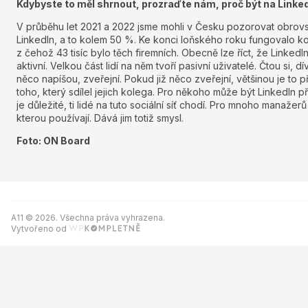
Kdybyste to měl shrnout, prozraďte nám, proč být na Linke
V průběhu let 2021 a 2022 jsme mohli v Česku pozorovat obrovsk
LinkedIn, a to kolem 50 %. Ke konci loňského roku fungovalo ko
z čehož 43 tisíc bylo těch firemních. Obecně lze říct, že LinkedIn
aktivní. Velkou část lidí na něm tvoří pasivní uživatelé. Čtou si, d
něco napíšou, zveřejní. Pokud již něco zveřejní, většinou je to p
toho, který sdílel jejich kolega. Pro někoho může být LinkedIn pří
je důležité, ti lidé na tuto sociální síť chodí. Pro mnoho manažerů
kterou používají. Dává jim totiž smysl.
Foto: ON Board
A11 © 2026. Všechna práva vyhrazena.
Vytvořeno od