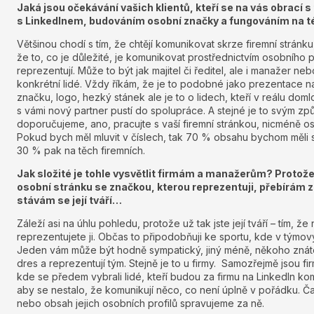
Jaká jsou očekávání vašich klientů, kteří se na vás obrací 
s LinkedInem, budováním osobní značky a fungováním na té
Většinou chodí s tím, že chtějí komunikovat skrze firemní stránku
že to, co je důležité, je komunikovat prostřednictvím osobního pro
reprezentují. Může to být jak majitel či ředitel, ale i manažer ne
konkrétní lidé. Vždy říkám, že je to podobné jako prezentace n
značku, logo, hezký stánek ale je to o lidech, kteří v reálu domlo
s vámi nový partner pustí do spolupráce. A stejné je to svým zp
doporučujeme, ano, pracujte s vaší firemní stránkou, nicméně oso
Pokud bych měl mluvit v číslech, tak 70 % obsahu bychom měli s
30 % pak na těch firemních.
Jak složité je tohle vysvětlit firmám a manažerům? Protož
osobní stránku se značkou, kterou reprezentuji, přebírám z
stávám se její tváří…
Záleží asi na úhlu pohledu, protože už tak jste její tváří – tím, ž
reprezentujete ji. Občas to připodobňuji ke sportu, kde v týmov
Jeden vám může být hodně sympatický, jiný méně, někoho znáte víc
dres a reprezentují tým. Stejně je to u firmy. Samozřejmě jsou fi
kde se předem vybrali lidé, kteří budou za firmu na LinkedIn k
aby se nestalo, že komunikují něco, co není úplně v pořádku. 
nebo obsah jejich osobních profilů spravujeme za ně.