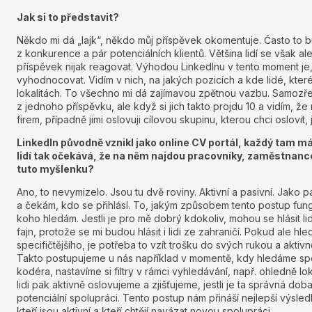
Jak si to představit?
Někdo mi dá „lajk“, někdo můj příspěvek okomentuje. Často to 
z konkurence a pár potenciálních klientů. Většina lidí se však a
příspěvek nijak reagovat. Výhodou LinkedInu v tento moment je, ž
vyhodnocovat. Vidím v nich, na jakých pozicích a kde lidé, které 
lokalitách. To všechno mi dá zajímavou zpětnou vazbu. Samozřej
z jednoho příspěvku, ale když si jich takto projdu 10 a vidím, že 
firem, případně jimi oslovuji cílovou skupinu, kterou chci oslovit, j
LinkedIn původně vznikl jako online CV portál, každý tam m
lidí tak očekává, že na něm najdou pracovníky, zaměstnance
tuto myšlenku?
Ano, to nevymizelo. Jsou tu dvě roviny. Aktivní a pasivní. Jako 
a čekám, kdo se přihlásí. To, jakým způsobem tento postup funguj
koho hledám. Jestli je pro mě dobrý kdokoliv, mohou se hlásit li
fajn, protože se mi budou hlásit i lidi ze zahraničí. Pokud ale 
specifičtějšího, je potřeba to vzít trošku do svých rukou a aktivně
Takto postupujeme u nás například v momentě, kdy hledáme sp
kodéra, nastavíme si filtry v rámci vyhledávání, např. ohledně lok
lidi pak aktivně oslovujeme a zjišťujeme, jestli je ta správná dob
potenciální spolupráci. Tento postup nám přináší nejlepší výsled
kteří jsou aktivní a kteří chtějí navázat novou spolupráci.