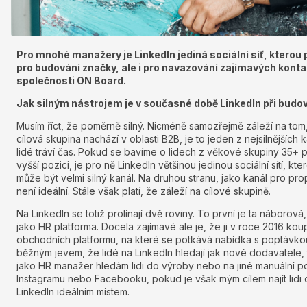
Pro mnohé manažery je LinkedIn jediná sociální síť, kterou po
pro budování značky, ale i pro navazování zajímavých konta
společnosti ON Board.
Jak silným nástrojem je v současné době LinkedIn při budo
Musím říct, že poměrně silný. Nicméně samozřejmě záleží na tom
cílová skupina nachází v oblasti B2B, je to jeden z nejsilnějších k
lidé tráví čas. Pokud se bavíme o lidech z věkové skupiny 35+
vyšší pozici, je pro ně LinkedIn většinou jedinou sociální sítí, kte
může být velmi silný kanál. Na druhou stranu, jako kanál pro p
není ideální. Stále však platí, že záleží na cílové skupině.
Na LinkedIn se totiž prolínají dvě roviny. To první je ta náborová,
jako HR platforma. Docela zajímavé ale je, že ji v roce 2016 koupil
obchodních platformu, na které se potkává nabídka s poptávkou
běžným jevem, že lidé na LinkedIn hledají jak nové dodavatele, 
jako HR manažer hledám lidi do výroby nebo na jiné manuální pozi
Instagramu nebo Facebooku, pokud je však mým cílem najít lidi 
LinkedIn ideálním místem.