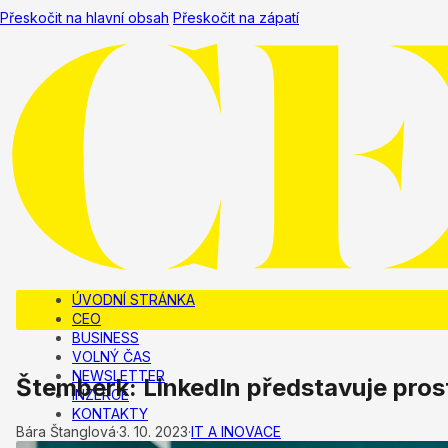
Přeskočit na hlavní obsah
Přeskočit na zápatí
ÚVODNÍ STRÁNKA
CEO
BUSINESS
VOLNÝ ČAS
NEWSLETTER
Štemberk: LinkedIn představuje prost
INZERCE
KONTAKTY
Bára Štanglová
·
3. 10. 2023
·
IT A INOVACE