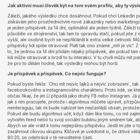
Jak aktivní musí člověk být na tom svém profilu, aby ty výsl
Záleží, jakého výsledku chce dosáhnout. Pokud chci LinkedIn po
získávám jeho prostřednictvím nové zákazníky nebo marketingo
je jeden příspěvek za 14 dní, optimálně ale jeden týdně. Záleží 
působíte ve strojírenství, tak tam to opravdu stačí, pokud jste z
vyšší, ale osobně bych se nepřikláněl k extra velké četnosti. Mů
příspěvky lidi spíše otravoval. Platí tak ono známé „míň je víc“.
to, že jednou za 14 dní přidám nějaký příspěvek, ale pokud tam 
lidi může otravovat a brzdí to tu interakci. V tu chvíli můžu mít
že pro to dělám hodně, tak výsledky mohou být horší.
Je příspěvek a příspěvek. Co nejvíc funguje?
Pokud byste řekla: ´Chci mít nejvíc lajků a nejvíc zobrazení´, t
facebookového a instagramového charakteru. Proto lidé, se kt
občas říkají, že jim LI připadá jako druhý FB nebo Instagram. Já j
jak s ním pracujete, protože i algoritmus můžete upravit, přizpů
neinteraguju, tak mi bude nabízet ten nejčastější obsah, protože
Pokud ale budu algoritmus učit, když dám like tomu, co mě zajím
vytvářím feed nebo tu svoji sociální bublinu jiným směrem tak, a
Abych se ale vrátil k tomu nejlepšímu příspěvku. Jestli mi jde o
zasáhnout cílovou skupinu. Klíčové je uvědomit si, že drtivá vět
80:20, se odehrává v té neviditelné části.