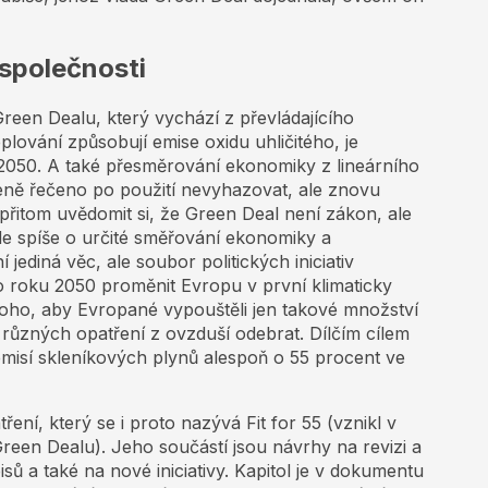
společnosti
reen Dealu, který vychází z převládajícího
lování způsobují emise oxidu uhličitého, je
 2050. A také přesměrování ekonomiky z lineárního
šeně řečeno po použití nevyhazovat, ale znovu
je přitom uvědomit si, že Green Deal není zákon, ale
 Jde spíše o určité směřování ekonomiky a
 jediná věc, ale soubor politických iniciativ
o roku 2050 proměnit Evropu v první klimaticky
toho, aby Evropané vypouštěli jen takové množství
 různých opatření z ovzduší odebrat. Dílčím cílem
emisí skleníkových plynů alespoň o 55 procent ve
ní, který se i proto nazývá Fit for 55 (vznikl v
reen Dealu). Jeho součástí jsou návrhy na revizi a
isů a také na nové iniciativy. Kapitol je v dokumentu