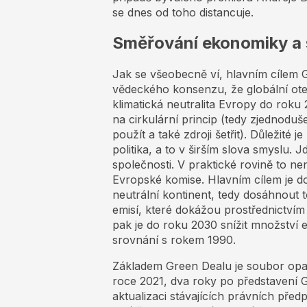
se dnes od toho distancuje.
Směřování ekonomiky a 
Jak se všeobecně ví, hlavním cílem G
vědeckého konsenzu, že globální otep
klimatická neutralita Evropy do roku
na cirkulární princip (tedy zjednodu
použít a také zdroji šetřit). Důležité 
politika, a to v širším slova smyslu.
společnosti. V praktické rovině to není
Evropské komise. Hlavním cílem je d
neutrální kontinent, tedy dosáhnout 
emisí, které dokážou prostřednictvím
pak je do roku 2030 snížit množství 
srovnání s rokem 1990.
Základem Green Dealu je soubor opatře
roce 2021, dva roky po představení G
aktualizaci stávajících právních předp