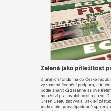
Zelená jako příležitost 
Z unijních fondů má do České repub
významná finanční podpora, a to víc 
podle analytiků zasáhne až dvě třet
množství pracovních míst a pozic. D
Green Dealu zabývala. Jak její zástu
bude s ním pravděpodobně spojený nej