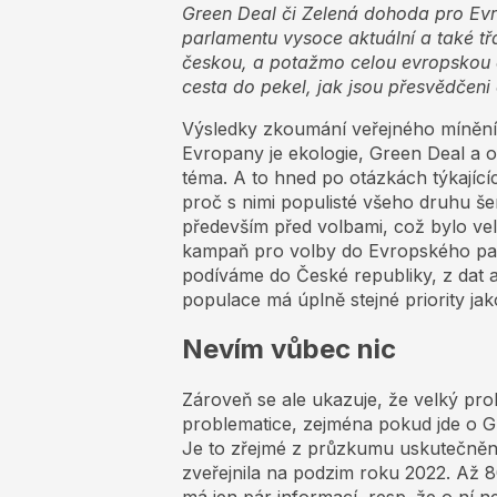
Green Deal či Zelená dohoda pro Ev
parlamentu vysoce aktuální a také tř
českou, a potažmo celou evropskou e
cesta do pekel, jak jsou přesvědčeni 
Výsledky zkoumání veřejného mínění 
Evropany je ekologie, Green Deal a o
téma. A to hned po otázkách týkající
proč s nimi populisté všeho druhu še
především před volbami, což bylo vel
kampaň pro volby do Evropského par
podíváme do České republiky, z dat a
populace má úplně stejné priority jak
Nevím vůbec nic
Zároveň se ale ukazuje, že velký pr
problematice, zejména pokud jde o G
Je to zřejmé z průzkumu uskutečněn
zveřejnila na podzim roku 2022. Až 