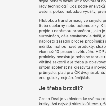
dojde během deseti let k vytvoření n
řady technologií. Což podle analytiků
ovšem, pokud nebudou využity, přem
Hlubokou transformací, ve smyslu př
třeba ocelárny nebo automobilky. K t
projdou nepřímou proměnou, jako je 
surovinách, dále stavitelství a další, a
naprosto zásadní proces probíhající 
měřítku mohou nové produkty, služby
více než 10 procent světového HDP 
prakticky neexistuje nebo se teprve r
většině sektorů a je třeba je objevo
přitom spoléhat na kreativitu a ino
průmyslu, platí pro ČR dvojnásobně.
energeticky nejnáročnějších.
Je třeba brzdit?
Green Deal je vzhledem ke svému ro
kritiky. Asi nejvíc ji sklízí kvůli tomu