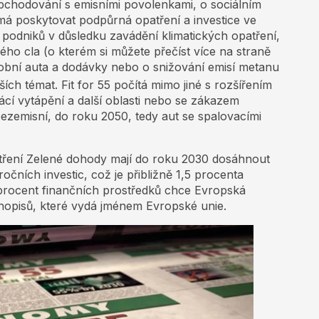
obchodování s emisními povolenkami, o sociálním
 má poskytovat podpůrná opatření a investice ve
podniků v důsledku zavádění klimatických opatření,
ého cla (o kterém si můžete přečíst více na straně
bní auta a dodávky nebo o snižování emisí metanu
ších témat. Fit for 55 počítá mimo jiné s rozšířením
í vytápění a další oblasti nebo se zákazem
ezemisní, do roku 2050, tedy aut se spalovacími
patření Zelené dohody mají do roku 2030 dosáhnout
čních investic, což je přibližně 1,5 procenta
procent finančních prostředků chce Evropská
hopisů, které vydá jménem Evropské unie.