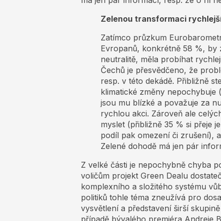
má jen pár informací, resp. že o ní ne
Zelenou transformaci rychlejš
Zatímco průzkum Eurobarometr 
Evropanů, konkrétně 58 %, by z
neutralitě, měla probíhat rychle
Čechů je přesvědčeno, že probl
resp. v této dekádě. Přibližně st
klimatické změny nepochybuje 
jsou mu blízké a považuje za n
rychlou akci. Zároveň ale celýc
myslet (přibližně 35 % si přeje 
podíl pak omezení či zrušení), 
Zelené dohodě má jen pár inform
Z velké části je nepochybně chyba po
voličům projekt Green Dealu dostatečně
komplexního a složitého systému vůbec
politiků tohle téma zneužívá pro dosa
vysvětlení a představení širší skupině
případě bývalého premiéra Andreje B