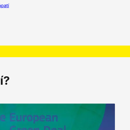
ápatí
í?