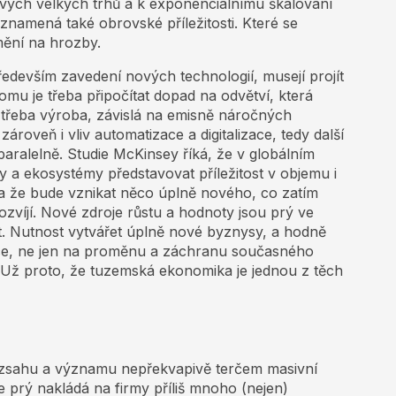
ových velkých trhů a k exponenciálnímu škálování
 znamená také obrovské příležitosti. Které se
ění na hrozby.
edevším zavedení nových technologií, musejí projít
omu je třeba připočítat dopad na odvětví, která
třeba výroba, závislá na emisně náročných
 zároveň i vliv automatizace a digitalizace, tedy další
paralelně. Studie McKinsey říká, že v globálním
 a ekosystémy představovat příležitost v objemu i
a že bude vznikat něco úplně nového, co zatím
ozvíjí. Nové zdroje růstu a hodnoty jsou prý ve
vat. Nutnost vytvářet úplně nové byznysy, a hodně
vace, ne jen na proměnu a záchranu současného
 Už proto, že tuzemská ekonomika je jednou z těch
zsahu a významu nepřekvapivě terčem masivní
, že prý nakládá na firmy příliš mnoho (nejen)