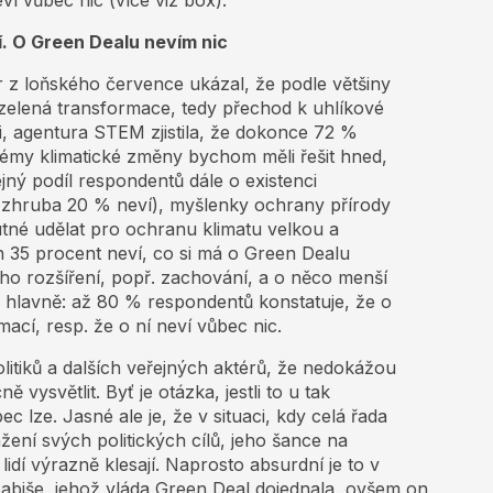
ví vůbec nic (více viz box).
í. O Green Dealu nevím nic
z loňského července ukázal, že podle většiny
elená transformace, tedy přechod k uhlíkové
ji, agentura STEM zjistila, že dokonce 72 %
émy klimatické změny bychom měli řešit hned,
ejný podíl respondentů dále o existenci
(zhruba 20 % neví), myšlenky ochrany přírody
utné udělat pro ochranu klimatu velkou a
h 35 procent neví, co si má o Green Dealu
jeho rozšíření, popř. zachování, a o něco menší
a hlavně: až 80 % respondentů konstatuje, že o
ací, resp. že o ní neví vůbec nic.
litiků a dalších veřejných aktérů, že nedokážou
 vysvětlit. Byť je otázka, jestli to u tak
 lze. Jasné ale je, že v situaci, kdy celá řada
žení svých politických cílů, jeho šance na
 lidí výrazně klesají. Naprosto absurdní je to v
abiše, jehož vláda Green Deal dojednala, ovšem on