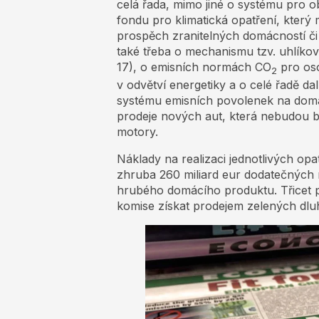
celá řada, mimo jiné o systému pro 
fondu pro klimatická opatření, který
prospěch zranitelných domácností či 
také třeba o mechanismu tzv. uhlíkov
17), o emisních normách CO
pro oso
2
v odvětví energetiky a o celé řadě dal
systému emisních povolenek na domác
prodeje nových aut, která nebudou b
motory.
Náklady na realizaci jednotlivých o
zhruba 260 miliard eur dodatečných ro
hrubého domácího produktu. Třicet 
komise získat prodejem zelených dlu