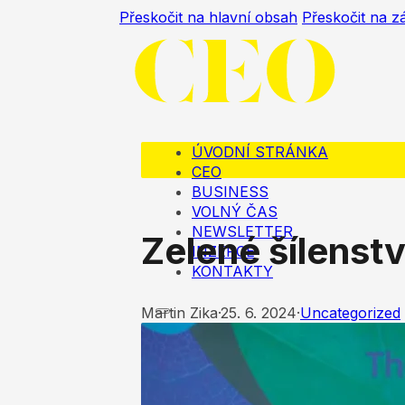
Přeskočit na hlavní obsah
Přeskočit na z
ÚVODNÍ STRÁNKA
CEO
BUSINESS
VOLNÝ ČAS
NEWSLETTER
Zelené šílenstv
INZERCE
KONTAKTY
Martin Zika
·
25. 6. 2024
·
Uncategorized
ÚVODNÍ STRÁNKA
CEO
BUSINESS
VOLNÝ ČAS