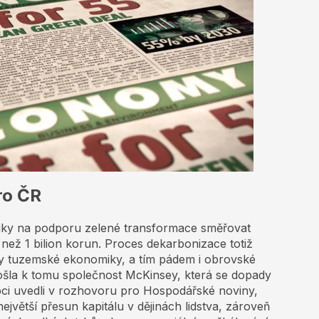
pro ČR
liky na podporu zelené transformace směřovat
než 1 bilion korun. Proces dekarbonizace totiž
iny tuzemské ekonomiky, a tím pádem i obrovské
ošla k tomu společnost McKinsey, která se dopady
pci uvedli v rozhovoru pro Hospodářské noviny,
větší přesun kapitálu v dějinách lidstva, zároveň