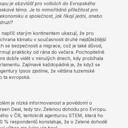
ropu je obzvlášť pro volbách do Evropského
askavé téma. Je to mimořádná příležitost pro
konomiku a společnost, jak říkají jedni, anebo
druzí?
napříč starým kontinentem ukazují, že pro
chrana klimatu v současnosti druhé nejdůležitější
ch se bezpečnosti a migrace, což je také důvod,
rmují prakticky od rána do večera. Pochopitelně
mi dobře vidět v minulých dnech, kdy probíhala
lamentu. Zajímavé každopádně je, že když se
gentury Ipsos zjistíme, že většina tuzemské
o ta evropská.
oblém je nízká informovanost a povědomí o
reen Deal, tedy tzv. Zelenou dohodu pro Evropu.
ého v ČR, tentokrát agenturou STEM, která ho
80 % respondentů konstatuje, že o Zelené dohodě