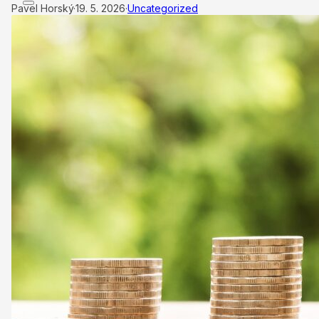
Pavel Horský
·
19. 5. 2026
·
Uncategorized
ÚVODNÍ STRÁNKA
CEO
BUSINESS
VOLNÝ ČAS
NEWSLETTER
INZERCE
KONTAKTY