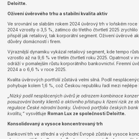
Deloitte.
Oživení úvěrového trhu a stabilní kvalita aktiv
Ve srovnání se slabším rokem 2024 úvěrový trh v loňském roce 
2024 vzrostly o 3,5 %, zatímco do třetího čtvrtletí 2025 zrychlilo
přispěl jak retailový, tak korporátní segment. Oživení úvěrové ak
důvěry domácností i firem.
Výraznější dynamiku vykázal retailový segment, kde tempo růst
vzrostlo až na 9,6 % ve třetím čtvrtletí roku 2025. Opatrnost v i
odráží v pomalejším růstu korporátního bankovnictví. Firemní úvěr
2024 a o 6,6 % v roce 2025.
Kvalita úvěrových portfolií zůstává velmi silná. Podíl nesplácený
pohybuje kolem 1,6 %, což Českou republiku řadí mezi nejlépe
„Nízký podíl nesplácených úvěrů je odrazem kombinace konzerv
posuzování bonity klientů a aktivního přístupu k řízení rizik ze 
regulace České národní banky. Úvěrová portfolia českých bank
kvalitu,“
vysvětluje
Roman Lux ze společnosti Deloitte.
Konsolidovaný a vysoce koncentrovaný trh
Bankovní trh ve střední a východní Evropě zůstává vysoce konc