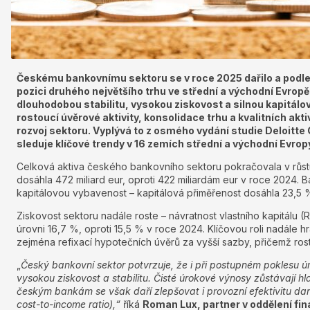
Českému bankovnímu sektoru se v roce 2025 dařilo a podle
pozici druhého největšího trhu ve střední a východní Evropě
dlouhodobou stabilitu, vysokou ziskovost a silnou kapitá
rostoucí úvěrové aktivity, konsolidace trhu a kvalitních akti
rozvoj sektoru. Vyplývá to z osmého vydání studie Deloitt
sleduje klíčové trendy v 16 zemích střední a východní Evrop
Celková aktiva českého bankovního sektoru pokračovala v růstu 
dosáhla 472 miliard eur, oproti 422 miliardám eur v roce 2024. 
kapitálovou vybavenost – kapitálová přiměřenost dosáhla 23,5 
Ziskovost sektoru nadále roste – návratnost vlastního kapitálu
úrovni 16,7 %, oproti 15,5 % v roce 2024. Klíčovou roli nadále 
zejména refixací hypotečních úvěrů za vyšší sazby, přičemž rosto
„
Český bankovní sektor potvrzuje, že i při postupném poklesu 
vysokou ziskovost a stabilitu. Čisté úrokové výnosy zůstávají h
českým bankám se však daří zlepšovat i provozní efektivitu d
cost-to-income ratio),“
říká
Roman Lux, partner v oddělení fi