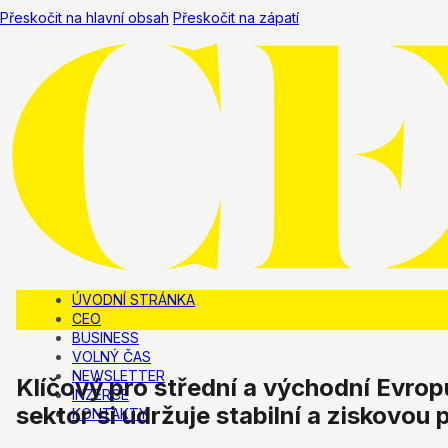
Přeskočit na hlavní obsah
Přeskočit na zápatí
ÚVODNÍ STRÁNKA
CEO
BUSINESS
VOLNÝ ČAS
NEWSLETTER
Klíčový pro střední a východní Evro
INZERCE
sektor si udržuje stabilní a ziskovou 
KONTAKTY