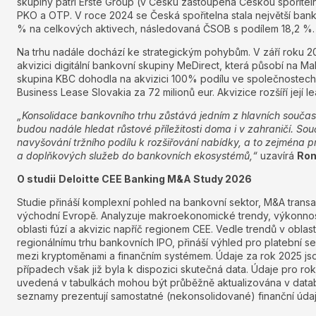
skupiny patří Erste Group (v Česku zastoupená Českou spořitel
PKO a OTP. V roce 2024 se Česká spořitelna stala největší ban
% na celkových aktivech, následovaná ČSOB s podílem 18,2 %.
Na trhu nadále dochází ke strategickým pohybům. V září roku
akvizici digitální bankovní skupiny MeDirect, která působí na Malt
skupina KBC dohodla na akvizici 100% podílu ve společnostec
Business Lease Slovakia za 72 milionů eur. Akvizice rozšíří její l
„Konsolidace bankovního trhu zůstává jedním z hlavních součas
budou nadále hledat růstové příležitosti doma i v zahraničí.
Sou
navyšování tržního podílu k rozšiřování nabídky, a to zejména pr
a doplňkových služeb do bankovních ekosystémů,“
uzavírá
Rom
O studii
Deloitte CEE Banking M&A Study 2026
Studie přináší komplexní pohled na bankovní sektor, M&A transa
východní Evropě. Analyzuje makroekonomické trendy, výkonnost
oblasti fúzí a akvizic napříč regionem CEE. Vedle trendů v oblas
regionálnímu trhu bankovních IPO, přináší výhled pro platební se
mezi kryptoměnami a finančním systémem. Údaje za rok 2025 j
případech však již byla k dispozici skutečná data. Údaje pro ro
uvedená v tabulkách mohou být průběžně aktualizována v databá
seznamy prezentují samostatné (nekonsolidované) finanční úda