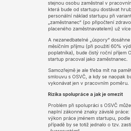
stejnou osobu zaměstnal v pracovní
která bude od startupu dostávat hrub
personální náklad startupu při varian
„zaměstnanec“ (po připočtení zdravot
placeného zaměstnavatelem) už více
A nezanedbatelné „úspory“ dosáhne 
měsíčním příjmu (při použití 60% výda
poplatníka), bude čistý roční příjem
startup pracoval jako zaměstnanec.
Samozřejmě je ale třeba mít na pamět
smlouvu s OSVČ, a kdy se naopak bude
vykonávat jen v pracovním poměru.
Rizika spolupráce a jak je omezit
Problém při spolupráci s OSVČ může 
naplní zákonné znaky závislé práce: 
výkon práce jménem startupu, podl
případě by se totiž jednalo o tzv. z