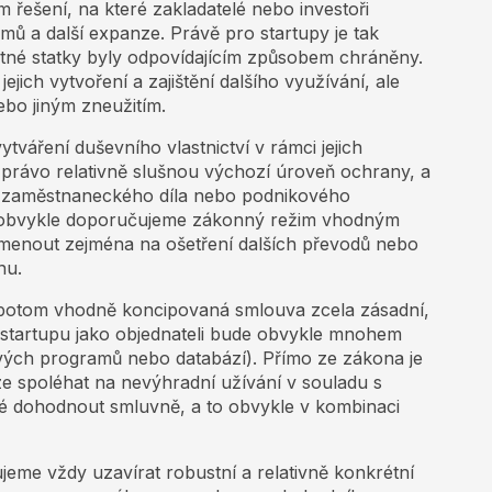
řešení, na které zakladatelé nebo investoři
jmů a další expanze. Právě pro startupy je tak
tné statky byly odpovídajícím způsobem chráněny.
jich vytvoření a zajištění dalšího využívání, ale
ebo jiným zneužitím.
tváření duševního vlastnictví v rámci jejich
právo relativně slušnou výchozí úroveň ochrany, a
y zaměstnaneckého díla nebo podnikového
 obvykle doporučujeme zákonný režim vhodným
enout zejména na ošetření dalších převodů nebo
nu.
potom vhodně koncipovaná smlouva zcela zásadní,
tartupu jako objednateli bude obvykle mnohem
ových programů nebo databází). Přímo ze zákona je
e spoléhat na nevýhradní užívání v souladu s
né dohodnout smluvně, a to obvykle v kombinaci
eme vždy uzavírat robustní a relativně konkrétní