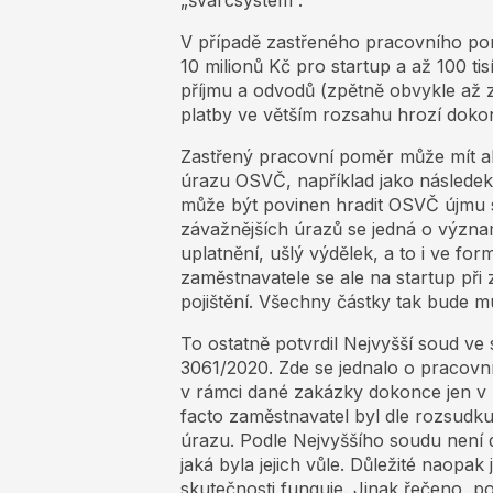
„švarcsystém“.
V případě zastřeného pracovního po
10 milionů Kč pro startup a až 100 ti
příjmu a odvodů (zpětně obvykle až z
platby ve větším rozsahu hrozí dokon
Zastřený pracovní poměr může mít al
úrazu OSVČ, například jako následek 
může být povinen hradit OSVČ újmu s
závažnějších úrazů se jedná o význa
uplatnění, ušlý výdělek, a to i ve for
zaměstnavatele se ale na startup p
pojištění. Všechny částky tak bude m
To ostatně potvrdil Nejvyšší soud v
3061/2020. Zde se jednalo o pracovní
v rámci dané zakázky dokonce jen v 
facto zaměstnavatel byl dle rozsudk
úrazu. Podle Nejvyššího soudu není důl
jaká byla jejich vůle. Důležité naopak
skutečnosti funguje. Jinak řečeno, 