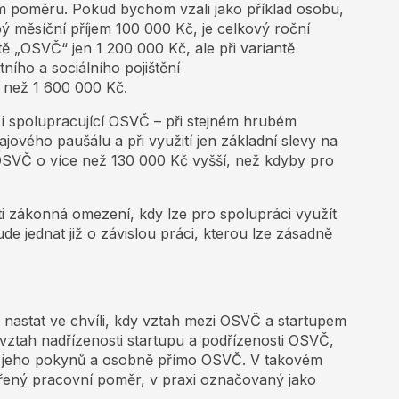
m poměru. Pokud bychom vzali jako příklad osobu,
ý měsíční příjem 100 000 Kč, je celkový roční
tě „OSVČ“ jen 1 200 000 Kč, ale při variantě
ního a sociálního pojištění
 než 1 600 000 Kč.
i spolupracující OSVČ – při stejném hrubém
jového paušálu a při využití jen základní slevy na
 OSVČ o více než 130 000 Kč vyšší, než kdyby pro
i zákonná omezení, kdy lze pro spolupráci využít
 jednat již o závislou práci, kterou lze zásadně
nastat ve chvíli, kdy vztah mezi OSVČ a startupem
vztah nadřízenosti startupu a podřízenosti OSVČ,
e jeho pokynů a osobně přímo OSVČ. V takovém
astřený pracovní poměr, v praxi označovaný jako