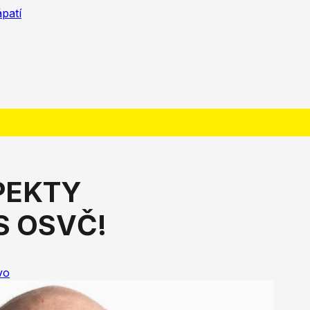
ápatí
PEKTY
S OSVČ!
vo