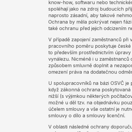
know-how, softwaru nebo technickém 
spoléhají jako na zdroj budoucích pří
naprosto zásadní, aby takové nehmo
Ochrana by měla pokrývat nejen fázi je
také ochranu před jejich odcizením n
V případě zapojení zaměstnanců při vy
pracovního poměru poskytuje české 
to především prostřednictvím úprav
vynálezu. Nicméně i u zaměstnanců
způsobem smluvně doplnit a nezapom
omezení práva na dodatečnou odmě
U spolupracovníků na bázi OSVČ je 
když zákonná ochrana poskytovaná s
nižší (s výjimkou některých počítač
možné u děl tzv. na objednávku pouz
účelem smlouvy a vše ostatní je nut
smlouvy o dílo a smlouvy licenční.
V oblasti následné ochrany doporučuj