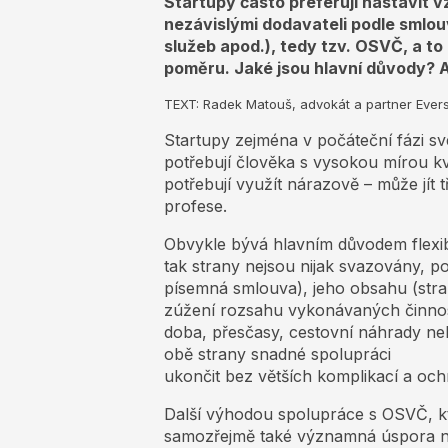
Startupy často preferují nastavit v
nezávislými dodavateli podle smlou
služeb apod.), tedy tzv. OSVČ, a t
poměru. Jaké jsou hlavní důvody? A
TEXT: Radek Matouš, advokát a partner Ever
Startupy zejména v počáteční fázi sv
potřebují člověka s vysokou mírou kv
potřebují využít nárazově – může jít t
profese.
Obvykle bývá hlavním důvodem flexib
tak strany nejsou nijak svazovány, p
písemná smlouva), jeho obsahu (str
zúžení rozsahu vykonávaných činnos
doba, přesčasy, cestovní náhrady ne
obě strany snadné spolupráci
ukončit bez větších komplikací a oc
Další výhodou spolupráce s OSVČ, kt
samozřejmě také významná úspora nák