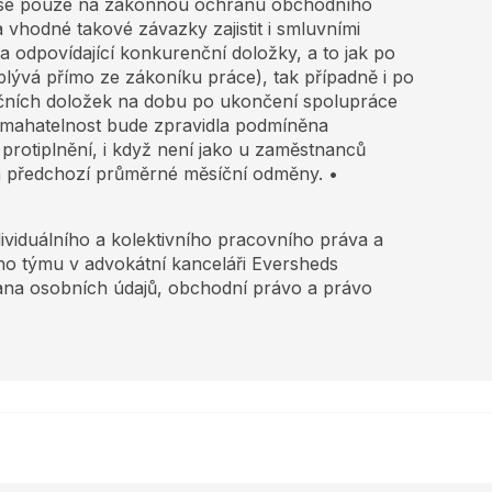
t se pouze na zákonnou ochranu obchodního
 vhodné takové závazky zajistit i smluvními
a odpovídající konkurenční doložky, a to jak po
ývá přímo ze zákoníku práce), tak případně i po
čních doložek na dobu po ukončení spolupráce
vymahatelnost bude zpravidla podmíněna
protiplnění, i když není jako u zaměstnanců
h předchozí průměrné měsíční odměny. •
dividuálního a kolektivního pracovního práva a
o týmu v advokátní kanceláři Eversheds
ana osobních údajů, obchodní právo a právo