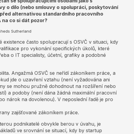
ztah se spolupracujícími osobami jako s
vy o dílo (nebo smlouvy o spolupráci, poskytování
o před alternativou standardního pracovního
 na co si dát pozor?
sheds Sutherland
é existence často spolupracují s OSVČ v situaci, kdy
alifikace pro vykonání specifických úkolů, které
řeba o IT specialisty, účetní, grafiky a podobné
ilita. Angažmá OSVČ se neřídí zákoníkem práce, a
okud jde o uzavření vztahu (není vyžadována ani
any se mohou pružně dohodnout na rozšíření nebo
tí) a podoby (není dána žádná maximální pracovní
bo nárok na dovolenou). V neposlední řadě je pro
hrany zajišťované zákoníkem práce.
erou podnikatelé obvykle berou v úvahu, je
ladů ve srovnání se situací, kdy by startup