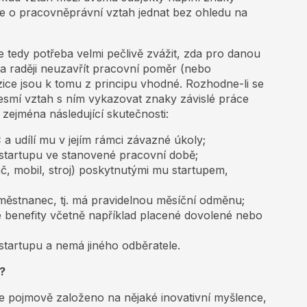
se o pracovněprávní vztah jednat bez ohledu na
 tedy potřeba velmi pečlivě zvážit, zda pro danou
a raději neuzavřít pracovní poměr (nebo
ce jsou k tomu z principu vhodné. Rozhodne-li se
esmí vztah s ním vykazovat znaky závislé práce
ejména následující skutečnosti:
Č a udílí mu v jejím rámci závazné úkoly;
 startupu ve stanovené pracovní době;
, mobil, stroj) poskytnutými mu startupem,
ěstnanec, tj. má pravidelnou měsíční odměnu;
enefity včetně například placené dovolené nebo
tartupu a nemá jiného odběratele.
?
je pojmově založeno na nějaké inovativní myšlence,