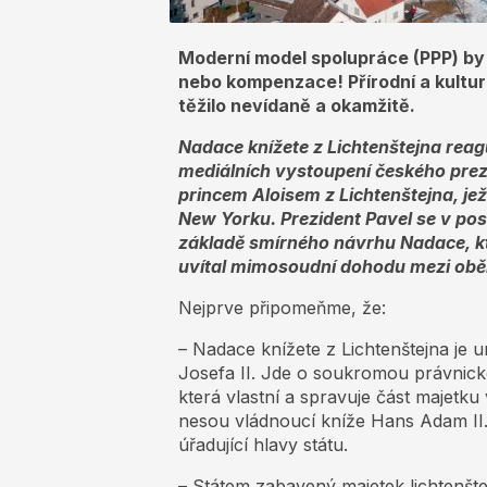
Moderní model spolupráce (PPP) by 
nebo kompenzace! Přírodní a kultur
těžilo nevídaně a okamžitě.
Nadace knížete z Lichtenštejna reag
mediálních vystoupení českého prez
princem Aloisem z Lichtenštejna, j
New Yorku. Prezident Pavel se v pos
základě smírného návrhu Nadace, kt
uvítal mimosoudní dohodu mezi ob
Nejprve připomeňme, že:
– Nadace knížete z Lichtenštejna je 
Josefa II. Jde o soukromou právnick
která vlastní a spravuje část majetk
nesou vládnoucí kníže Hans Adam II. 
úřadující hlavy státu.
– Státem zabavený majetek lichtenšt