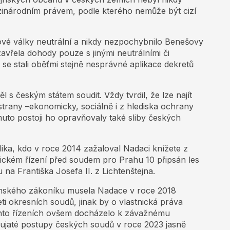
inárodním právem, podle kterého nemůže být cizí
tové války neutrální a nikdy nezpochybnilo Benešovy
avřela dohody pouze s jinými neutrálními či
se stali oběťmi stejně nesprávné aplikace dekretů
l s českým státem soudit. Vždy tvrdil, že lze najít
trany –ekonomicky, sociálně i z hlediska ochrany
omuto postoji ho opravňovaly také sliby českých
lika, kdo v roce 2014 zažaloval Nadaci knížete z
dickém řízení před soudem pro Prahu 10 připsán les
 na Františka Josefa II. z Lichtenštejna.
ského zákoníku musela Nadace v roce 2018
ti okresních soudů, jinak by o vlastnická práva
chto řízeních ovšem docházelo k závažnému
aujaté postupy českých soudů v roce 2023 jasně