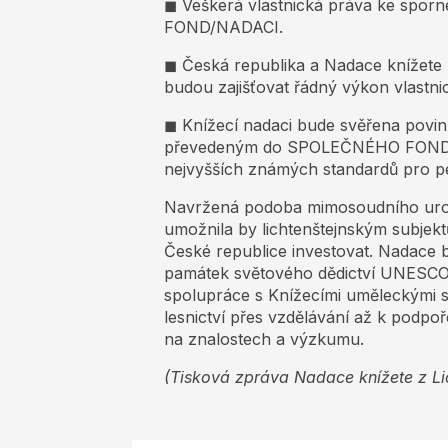
◼ Veškerá vlastnická práva ke spor
FOND/NADACI.
◼ Česká republika a Nadace knížete z 
budou zajišťovat řádný výkon vla
◼ Knížecí nadaci bude svěřena povin
převedeným do SPOLEČNÉHO FONDU/
nejvyšších známých standardů pro péč
Navržená podoba mimosoudního urovná
umožnila by lichtenštejnským subjekt
České republice investovat. Nadace b
památek světového dědictví UNESCO v 
spolupráce s Knížecími uměleckými 
lesnictví přes vzdělávání až k podp
na znalostech a výzkumu.
(Tisková zpráva Nadace knížete z Li