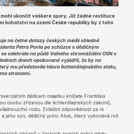
mohl ukončit veškeré spory. Již žádné restituce
ní bohatství na území České republiky by z toho
uje na četné dotazy českých médií ohledně
identa Petra Pavla po schůzce s dědičným
ež se odehrála na půdě Valného shromáždění OSN v
ledních dnech opakovaně vyjádřil, že by na
erý mu představila hlava lichtenštejnského státu,
ěma stranami.
univerzálním dědicem majetku knížete Františka
ou osobu zřízenou dle lichtenštejnských zákonů,
u vládnoucího rodu. Zvláštní odpovědnost za ni
a jeho syn, dědičný princ Alois, který vykonává roli
ejnských občanů v českých zemích nebyl nikdy