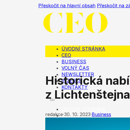
Přeskočit na hlavní obsah
Přeskočit na z
ÚVODNÍ STRÁNKA
CEO
BUSINESS
VOLNÝ ČAS
NEWSLETTER
Historická nab
INZERCE
KONTAKTY
z Lichtenštejn
ÚVODNÍ STRÁNKA
redakce
·
30. 10. 2023
·
Business
CEO
BUSINESS
VOLNÝ ČAS