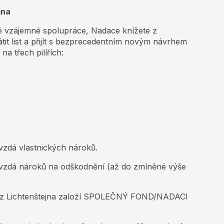
jna
é vzájemné spolupráce, Nadace knížete z
átit list a přijít s bezprecedentním novým návrhem
 třech pilířích:
vzdá vlastnických nároků.
 vzdá nároků na odškodnění (až do zmíněné výše
e z Lichtenštejna založí SPOLEČNÝ FOND/NADACI