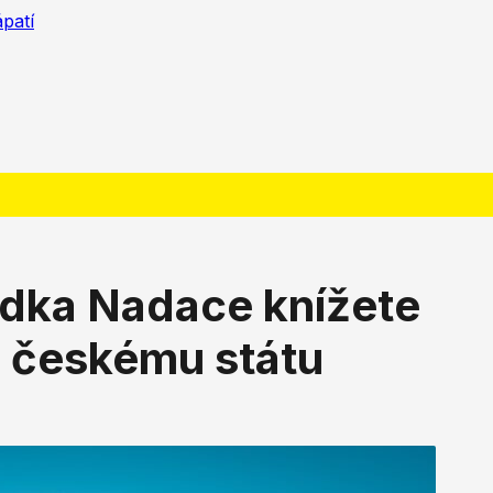
ápatí
ídka Nadace knížete
a českému státu