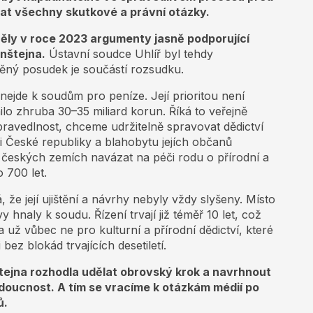
at všechny skutkové a právní otázky.
něly v roce 2023 argumenty jasně podporující
nštejna.
Ústavní soudce Uhlíř byl tehdy
ěný posudek je součástí rozsudku.
 nejde k soudům pro peníze. Její prioritou není
ilo zhruba 30–35 miliard korun. Říká to veřejně
avedlnost, chceme udržitelně spravovat dědictví
i České republiky a blahobytu jejích občanů
českých zemích navázat na péči rodu o přírodní a
o 700 let.
 že její ujištění a návrhy nebyly vždy slyšeny. Místo
y hnaly k soudu. Řízení trvají již téměř 10 let, což
 už vůbec ne pro kulturní a přírodní dědictví, které
ez blokád trvajících desetiletí.
tejna rozhodla udělat obrovský krok a navrhnout
doucnost. A tím se vracíme k otázkám médií po
ů.