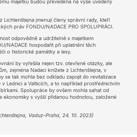
nému majetku budou převedena na výše uvedený
Lichtenštejna jmenují členy správní rady, kteří
stnických práv FONDU/NADACE PRO SPOLUPRÁCI.
nost odpovědně a udržitelně s majetkem
NADACE hospodařit při uplatnění těch
i o historické památky a lesy.
ní by vyřešila nejen tzv. otevřené otázky, ale
ům, zejména Nadaci knížete z Lichtenštejna, v
y se tak mohla bez odkladu zapojit do revitalizace
Lednici a Valticích, a to například prostřednictvím
sbírkami. Spolupráce by ovšem mohla sahat od
oře ekonomiky s vyšší přidanou hodnotou, založené
chtenštejna, Vaduz–Praha, 24. 10. 2023)