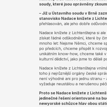
soudy, které jsou oprávněny zkoum
– Již u Ústavního soudu v Brně zaz
stanovisko Nadace knížete z Lichte
přehlasován, ale jeho dobře odůvodn
Nadace knížete z Lichtenštejna si ale
získat řádné odškodnění, které by čin
mnoho let: Nejsme Němci, chceme spr
po předcích, chceme přispět k rozvoj
unikátním know-how, chceme také v 
kulturní dědictví, jako jsme to dělali p
Nadace knížete z Lichtenštejna vnímá,
toho ji nejrůznější orgány české správ
není výhodné ani pro jednu stranu – a
vyžaduje neustálou a nerušenou péči b
Proto se Nadace knížete z Lichtenš
jedinečné řešení orientované na bu
newyorské schůzce hlav obou stát