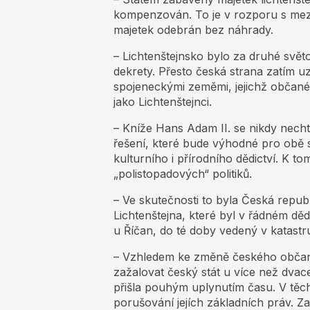
kompenzován. To je v rozporu s mez
majetek odebrán bez náhrady.
– Lichtenštejnsko bylo za druhé svě
dekrety. Přesto česká strana zatím uz
spojeneckými zeměmi, jejichž občané 
jako Lichtenštejnci.
– Kníže Hans Adam II. se nikdy nechtě
řešení, které bude výhodné pro obě s
kulturního i přírodního dědictví. K t
„polistopadových“ politiků.
– Ve skutečnosti to byla Česká repub
Lichtenštejna, které byl v řádném dě
u Říčan, do té doby vedený v katastru
– Vzhledem ke změně českého občan
zažalovat český stát u více než dvace
přišla pouhým uplynutím času. V tě
porušování jejích základních práv. Z