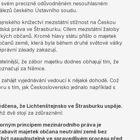
 ve svém precizně odůvodněném nesouhlasném
nálezů českého Ústavního soudu.
ejnského knížectví mezistátní stížnost na Českou
dská práva ve Štrasburku. Cílem mezistátní žaloby
nských občanů. Kromě hlavy státu přišlo o majetek
 občanů země, která byla během druhé světové války
ěprávní zásady zakazují.
atelnější, že zábor majetku dodnes obhajují tím, že
u označují za Němce.
zahájit vyjednávání vedoucí k nějaké dohodě. Což
oru s tím, jak Československo jednalo například s
dčena, že Lichtenštejnsko ve Štrasburku uspěje.
hž dvě stojí za zdůraznění:
porným principem mezinárodního práva je
zabavit majetek občana neutrální země bez
 být napadnutelné ve spravedlivém procesu před