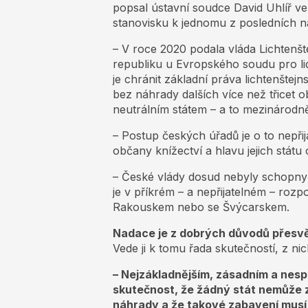
popsal ústavní soudce David Uhlíř
stanovisku k jednomu z posledních 
– V roce 2020 podala vláda Lichtenšt
republiku u Evropského soudu pro li
je chránit základní práva lichtenštej
bez náhrady dalších více než třicet
neutrálním státem – a to mezinárodn
– Postup českých úřadů je o to nepřij
občany knížectví a hlavu jejich stát
– České vlády dosud nebyly schopny 
je v příkrém – a nepřijatelném – rozp
Rakouskem nebo se Švýcarskem.
Nadace je z dobrých důvodů přesvě
Vede ji k tomu řada skutečností, z nic
– Nejzákladnějším, zásadním a nes
skutečnost, že žádný stát nemůže 
náhrady a že takové zabavení musí