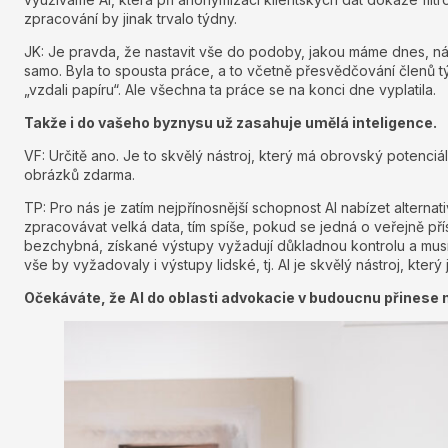
zpracování by jinak trvalo týdny.
JK: Je pravda, že nastavit vše do podoby, jakou máme dnes, ná
samo. Byla to spousta práce, a to včetně přesvědčování členů 
„vzdali papíru“. Ale všechna ta práce se na konci dne vyplatila.
Takže i do vašeho byznysu už zasahuje umělá inteligence.
VF: Určitě ano. Je to skvělý nástroj, který má obrovský potenci
obrázků zdarma.
TP: Pro nás je zatím nejpřínosnější schopnost AI nabízet alterna
zpracovávat velká data, tím spíše, pokud se jedná o veřejně přís
bezchybná, získané výstupy vyžadují důkladnou kontrolu a musí
vše by vyžadovaly i výstupy lidské, tj. AI je skvělý nástroj, kter
Očekáváte, že AI do oblasti advokacie v budoucnu přinese