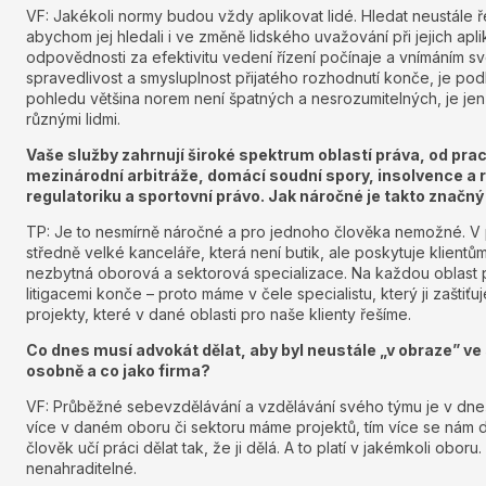
VF: Jakékoli normy budou vždy aplikovat lidé. Hledat neustále 
abychom jej hledali i ve změně lidského uvažování při jejich apl
odpovědnosti za efektivitu vedení řízení počínaje a vnímáním 
spravedlivost a smysluplnost přijatého rozhodnutí konče, je p
pohledu většina norem není špatných a nesrozumitelných, je jen v
různými lidmi.
Vaše služby zahrnují široké spektrum oblastí práva, od pra
mezinárodní arbitráže, domácí soudní spory, insolvence a r
regulatoriku a sportovní právo. Jak náročné je takto značn
TP: Je to nesmírně náročné a pro jednoho člověka nemožné. V p
středně velké kanceláře, která není butik, ale poskytuje klientů
nezbytná oborová a sektorová specializace. Na každou oblast
litigacemi konče – proto máme v čele specialistu, který ji zašti
projekty, které v dané oblasti pro naše klienty řešíme.
Co dnes musí advokát dělat, aby byl neustále „v obraze” ve
osobně a co jako firma?
VF: Průběžné sebevzdělávání a vzdělávání svého týmu je v dn
více v daném oboru či sektoru máme projektů, tím více se nám d
člověk učí práci dělat tak, že ji dělá. A to platí v jakémkoli obor
nenahraditelné.