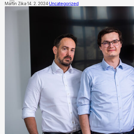
Martin Zika
·
14. 2. 2024
·
Uncategorized
ÚVODNÍ STRÁNKA
CEO
BUSINESS
VOLNÝ ČAS
NEWSLETTER
INZERCE
KONTAKTY