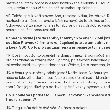
nastavené interní procesy a také komunikace s klienty. Ti jsou dí
lidé, kterým mohou věřit a na něž se mohou spolehnout.
VF: Takže zpět k vaší otázce. Ano, rosteme, věřím, že zdravě. 
neztrácíme a máme obrovské štěstí na nové. Je to ale kus prá
Odpovědnost za naše lidi a za to, aby se u nás cítili dobře, věděl
neustále chuť se posouvat dál.
Poměrně rychle jste dosáhli významných ocenění. Vloni jste s
soutěže Právnická firma roku, úspěšně jste se umístili i 
a Legal 500. Co to pro vás znamená a připisujete tyhle úsp
TP: Dosáhnout těchto ocenění na domácí i mezinárodní půdě ani
pro nás znamená strašně moc. Upřímně, při založení kanceláře 
takového mohli tak rychle dosáhnout. Věříme, že to znamená, ž
JK: A čemu tyto úspěchy připisujeme? Našim lidem. Našemu tým
něčeho takového dosáhnout. A také samozřejmě našim klientům, 
pracovat, ať už při řešení mezinárodních arbitráží, složitých tr
sporů. Bez jejich důvěry a pozitivní zpětné vazby bychom v žád
Co je podle vás podstatou úspěchu advokátní kanceláře v d
trochu zobecnit?
JK: Fungují nám dobře dvě věci. Slušnost a pokora.