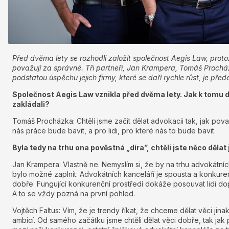
Před dvěma lety se rozhodli založit společnost Aegis Law, protož
považují za správné. Tři partneři, Jan Krampera, Tomáš Procház
podstatou úspěchu jejich firmy, které se daří rychle růst, je pře
Společnost Aegis Law vznikla před dvěma lety. Jak k tomu doš
zakládali?
Tomáš Procházka: Chtěli jsme začít dělat advokacii tak, jak pova
nás práce bude bavit, a pro lidi, pro které nás to bude bavit.
Byla tedy na trhu ona pověstná „díra”, chtěli jste něco děla
Jan Krampera: Vlastně ne. Nemyslím si, že by na trhu advokátních
bylo možné zaplnit. Advokátních kanceláří je spousta a konkure
dobře. Fungující konkurenční prostředí dokáže posouvat lidi do
A to se vždy pozná na první pohled.
Vojtěch Faltus: Vím, že je trendy říkat, že chceme dělat věci jina
ambicí. Od samého začátku jsme chtěli dělat věci dobře, tak jak