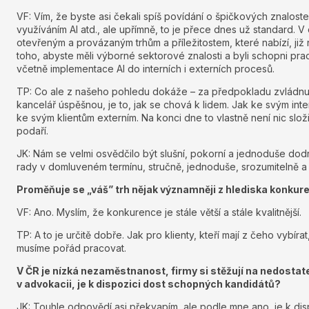
VF: Vím, že byste asi čekali spíš povídání o špičkových znaloste
využíváním AI atd., ale upřímně, to je přece dnes už standard. V
otevřeným a provázaným trhům a příležitostem, které nabízí, ji
toho, abyste měli výborné sektorové znalosti a byli schopni pra
včetně implementace AI do interních i externích procesů.
TP: Co ale z našeho pohledu dokáže – za předpokladu zvládnu
kancelář úspěšnou, je to, jak se chová k lidem. Jak ke svým inte
ke svým klientům externím. Na konci dne to vlastně není nic slo
podaří.
JK: Nám se velmi osvědčilo být slušní, pokorní a jednoduše dod
rady v domluveném termínu, stručně, jednoduše, srozumitelně a p
Proměňuje se „váš” trh nějak významněji z hlediska konkur
VF: Ano. Myslím, že konkurence je stále větší a stále kvalitnější.
TP: A to je určitě dobře. Jak pro klienty, kteří mají z čeho vybíra
musíme pořád pracovat.
V ČR je nízká nezaměstnanost, firmy si stěžují na nedostatek
v advokacii, je k dispozici dost schopných kandidátů?
JK: Touhle odpovědí asi překvapím, ale podle mne ano, je k dis