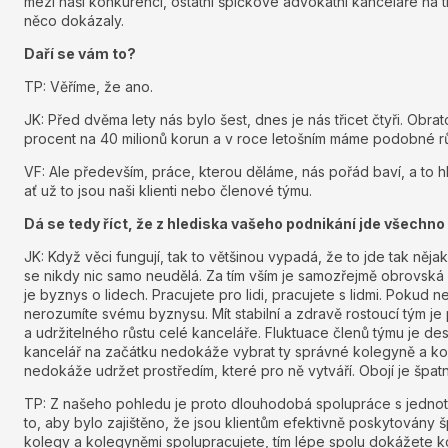
mezi naši konkurenci, ostatní špičkové advokátní kanceláře na trh
něco dokázaly.
Daří se vám to?
TP: Věříme, že ano.
JK: Před dvěma lety nás bylo šest, dnes je nás třicet čtyři. Obra
procent na 40 milionů korun a v roce letošním máme podobné r
VF: Ale především, práce, kterou děláme, nás pořád baví, a to hl
ať už to jsou naši klienti nebo členové týmu.
Dá se tedy říct, že z hlediska vašeho podnikání jde všechn
JK: Když věci fungují, tak to většinou vypadá, že to jde tak ně
se nikdy nic samo neudělá. Za tím vším je samozřejmě obrovská dř
je byznys o lidech. Pracujete pro lidi, pracujete s lidmi. Pokud 
nerozumíte svému byznysu. Mít stabilní a zdravě rostoucí tým 
a udržitelného růstu celé kanceláře. Fluktuace členů týmu je des
kancelář na začátku nedokáže vybrat ty správné kolegyně a kol
nedokáže udržet prostředím, které pro ně vytváří. Obojí je špatn
TP: Z našeho pohledu je proto dlouhodobá spolupráce s jednot
to, aby bylo zajištěno, že jsou klientům efektivně poskytovány 
kolegy a kolegyněmi spolupracujete, tím lépe spolu dokážete k