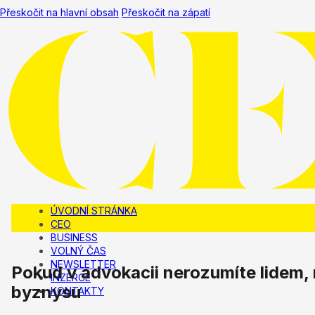
Přeskočit na hlavní obsah
Přeskočit na zápatí
ÚVODNÍ STRÁNKA
CEO
BUSINESS
VOLNÝ ČAS
NEWSLETTER
Pokud v advokacii nerozumíte lidem
INZERCE
byznysu
KONTAKTY