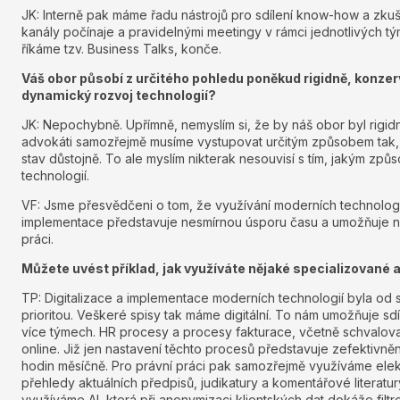
JK: Interně pak máme řadu nástrojů pro sdílení know-how a zkuš
kanály počínaje a pravidelnými meetingy v rámci jednotlivých tým
říkáme tzv. Business Talks, konče.
Váš obor působí z určitého pohledu poněkud rigidně, konzerv
dynamický rozvoj technologií?
JK: Nepochybně. Upřímně, nemyslím si, že by náš obor byl rigidn
advokáti samozřejmě musíme vystupovat určitým způsobem tak,
stav důstojně. To ale myslím nikterak nesouvisí s tím, jakým z
technologií.
VF: Jsme přesvědčeni o tom, že využívání moderních technologi
implementace představuje nesmírnou úsporu času a umožňuje ná
práci.
Můžete uvést příklad, jak využíváte nějaké specializované a
TP: Digitalizace a implementace moderních technologií byla od
prioritou. Veškeré spisy tak máme digitální. To nám umožňuje sd
více týmech. HR procesy a procesy fakturace, včetně schvalov
online. Již jen nastavení těchto procesů představuje zefektivně
hodin měsíčně. Pro právní práci pak samozřejmě využíváme elek
přehledy aktuálních předpisů, judikatury a komentářové literatur
využíváme AI, která při anonymizaci klientských dat dokáže filtr