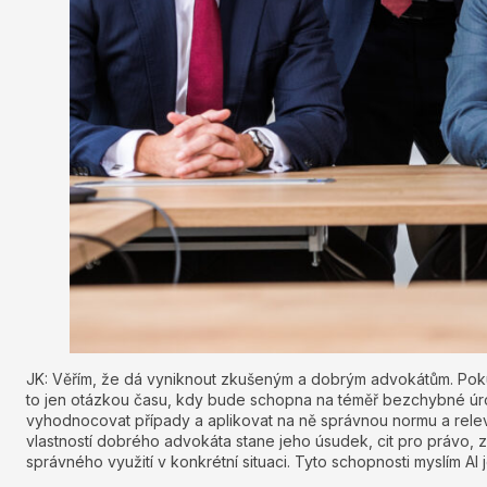
JK: Věřím, že dá vyniknout zkušeným a dobrým advokátům. Pokud
to jen otázkou času, kdy bude schopna na téměř bezchybné úro
vyhodnocovat případy a aplikovat na ně správnou normu a releva
vlastností dobrého advokáta stane jeho úsudek, cit pro právo, z
správného využití v konkrétní situaci. Tyto schopnosti myslím AI