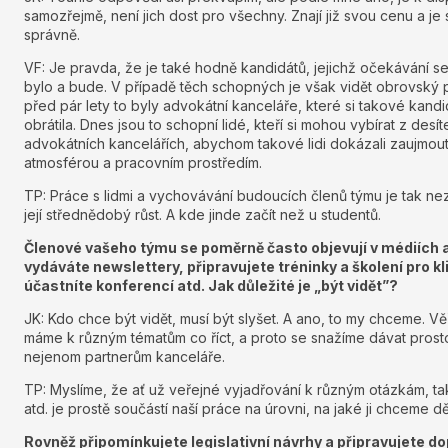
samozřejmě, není jich dost pro všechny. Znají již svou cenu a je st
správně.
VF: Je pravda, že je také hodně kandidátů, jejichž očekávání se
bylo a bude. V případě těch schopných je však vidět obrovský 
před pár lety to byly advokátní kanceláře, které si takové kandi
obrátila. Dnes jsou to schopní lidé, kteří si mohou vybírat z desí
advokátních kancelářích, abychom takové lidi dokázali zaujmout
atmosférou a pracovním prostředím.
TP: Práce s lidmi a vychovávání budoucích členů týmu je tak ne
její střednědobý růst. A kde jinde začít než u studentů.
Členové vašeho týmu se poměrně často objevují v médiích a
vydáváte newslettery, připravujete tréninky a školení pro kli
účastníte konferencí atd. Jak důležité je „být vidět”?
JK: Kdo chce být vidět, musí být slyšet. A ano, to my chceme. V
máme k různým tématům co říct, a proto se snažíme dávat prosto
nejenom partnerům kanceláře.
TP: Myslíme, že ať už veřejné vyjadřování k různým otázkám, ta
atd. je prostě součástí naší práce na úrovni, na jaké ji chceme dě
Rovněž připomínkujete legislativní návrhy a připravujete 