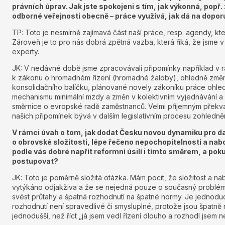
právních úprav. Jak jste spokojeni s tím, jak výkonná, popř
odborné veřejnosti obecně – práce využívá, jak dá na dopo
TP: Toto je nesmírně zajímavá část naší práce, resp. agendy, kt
Zároveň je to pro nás dobrá zpětná vazba, která říká, že jsme 
experty.
JK: V nedávné době jsme zpracovávali připomínky například v rá
k zákonu o hromadném řízení (hromadné žaloby), ohledně změn
konsolidačního balíčku, plánované novely zákoníku práce ohled
mechanismu minimální mzdy a změn v kolektivním vyjednávání a
směrnice o evropské radě zaměstnanců. Velmi příjemným překva
našich připomínek bývá v dalším legislativním procesu zohledně
V rámci úvah o tom, jak dodat Česku novou dynamiku pro dalš
o obrovské složitosti, lépe řečeno nepochopitelnosti a nab
podle vás dobré napřít reformní úsilí i tímto směrem, a poku
postupovat?
JK: Toto je poměrně složitá otázka. Mám pocit, že složitost a 
vytýkáno odjakživa a že se nejedná pouze o současný problém.
svést průtahy a špatná rozhodnutí na špatné normy. Je jednoduch
rozhodnutí není spravedlivé či smysluplné, protože jsou špatn
jednodušší, než říct „já jsem vedl řízení dlouho a rozhodl jsem 