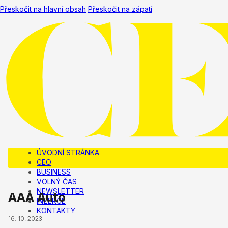
Přeskočit na hlavní obsah
Přeskočit na zápatí
ÚVODNÍ STRÁNKA
CEO
BUSINESS
VOLNÝ ČAS
NEWSLETTER
AAA Auto
INZERCE
KONTAKTY
16. 10. 2023