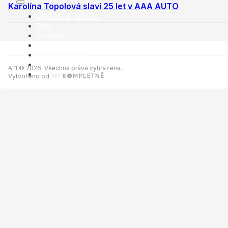
Karolína Topolová slaví 25 let v AAA AUTO
ÚVODNÍ STRÁNKA
CEO
BUSINESS
VOLNÝ ČAS
NEWSLETTER
INZERCE
A11 © 2026. Všechna práva vyhrazena.
KONTAKTY
Vytvořeno od