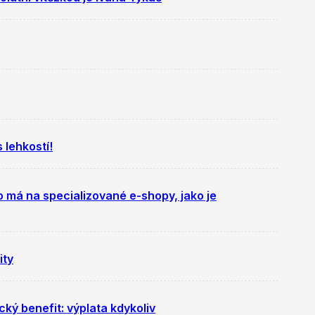
 lehkostí!
to má na specializované e-shopy, jako je
ity
ký benefit: výplata kdykoliv