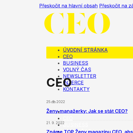
Přeskočit na hlavní obsah
Přeskočit na z
ÚVODNÍ STRÁNKA
CEO
BUSINESS
VOLNÝ ČAS
NEWSLETTER
CEO
INZERCE
KONTAKTY
25. 9. 2022
Ženy-manažerky: Jak se stát CEO?
ÚVODNÍ STRÁNKA
CEO
21. 9. 2022
BUSINESS
VOLNÝ ČAS
Známe TOP Ženy magazínu CEO, absol