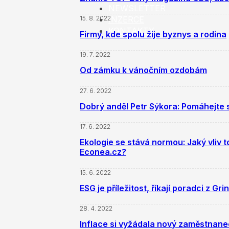
NEWSLETTER
INZERCE
15. 8. 2022
KONTAKTY
Firmy, kde spolu žije byznys a rodina
19. 7. 2022
Od zámku k vánočním ozdobám
27. 6. 2022
Dobrý anděl Petr Sýkora: Pomáhejte s
17. 6. 2022
Ekologie se stává normou: Jaký vliv 
Econea.cz?
15. 6. 2022
ESG je příležitost, říkají poradci z Grin
28. 4. 2022
Inflace si vyžádala nový zaměstnanec