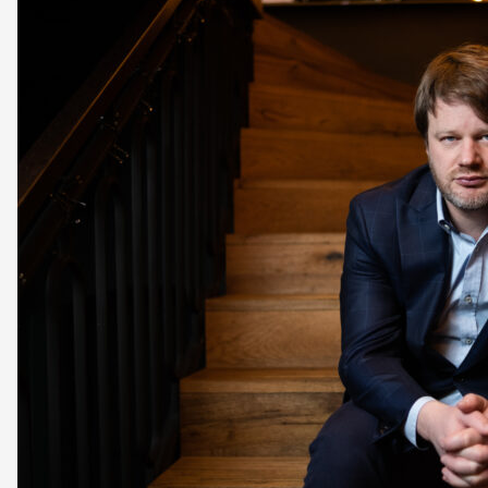
ÚVODNÍ STRÁNKA
CEO
BUSINESS
VOLNÝ ČAS
NEWSLETTER
INZERCE
KONTAKTY