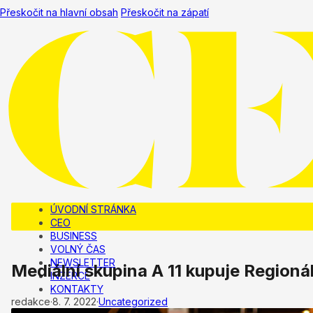
Přeskočit na hlavní obsah
Přeskočit na zápatí
ÚVODNÍ STRÁNKA
CEO
BUSINESS
VOLNÝ ČAS
NEWSLETTER
Mediální skupina A 11 kupuje Regionáln
INZERCE
KONTAKTY
redakce
·
8. 7. 2022
·
Uncategorized