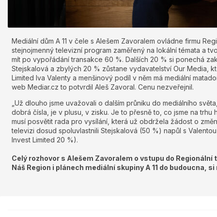
Mediální dům A 11 v čele s Alešem Zavoralem ovládne firmu Regi
stejnojmenný televizní program zaměřený na lokální témata a tvor
mít po vypořádání transakce 60 %. Dalších 20 % si ponechá zakl
Stejskalová a zbylých 20 % zůstane vydavatelství Our Media, kte
Limited Iva Valenty a menšinový podíl v něm má mediální matad
web Mediar.cz to potvrdil Aleš Zavoral. Cenu nezveřejnil.
„Už dlouho jsme uvažovali o dalším průniku do mediálního světa,
dobrá čísla, je v plusu, v zisku. Je to přesně to, co jsme na trhu h
musí posvětit rada pro vysílání, která už obdržela žádost o změnu
televizi dosud spoluvlastnili Stejskalová (50 %) napůl s Valen
Invest Limited 20 %).
Celý rozhovor s Alešem Zavoralem o vstupu do Regionální tel
Náš Region i plánech mediální skupiny A 11 do budoucna, s