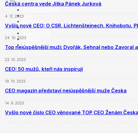
Česká centra vede Jitka Pánek Jurková
ÚVODNÍ STRÁNKA
CEO
4. 12. 2023
BUSINESS
Vyšlo nové CEO: O CSR, Lichtenštejnech, Knihobotu, P
VOLNÝ ČAS
NEWSLETTER
24. 10. 2023
INZERCE
KONTAKTY
Top nejúspěšnější muži: Dvořák, Sehnal nebo Zavoral a
23. 10. 2023
CEO: 50 mužů, kteří nás inspirují
19. 10. 2023
CEO magazín představí nejúspěšnější muže Česka
14. 9. 2023
Vyšlo nové číslo CEO věnované TOP CEO Ženám Česka