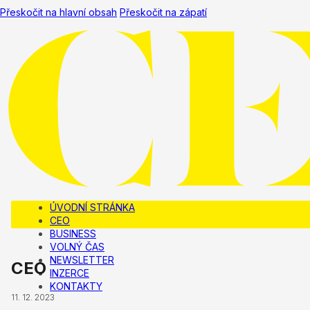
Přeskočit na hlavní obsah
Přeskočit na zápatí
ÚVODNÍ STRÁNKA
CEO
BUSINESS
VOLNÝ ČAS
NEWSLETTER
CEO
INZERCE
KONTAKTY
11. 12. 2023