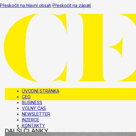
Přeskočit na hlavní obsah
Přeskočit na zápatí
ÚVODNÍ STRÁNKA
CEO
BUSINESS
VOLNÝ ČAS
NEWSLETTER
INZERCE
KONTAKTY
DALŠÍ ČLÁNKY