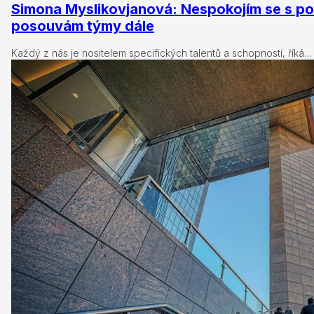
Simona Myslikovjanová: Nespokojím se s 
posouvám týmy dále
Každý z nás je nositelem specifických talentů a schopností, říká…