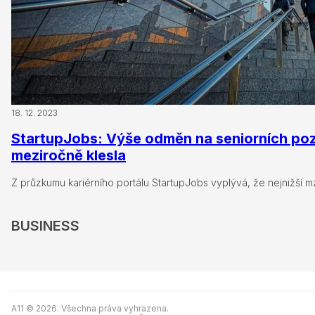
18. 12. 2023
StartupJobs: Výše odměn na seniorních poz
meziročně klesla
Z průzkumu kariérního portálu StartupJobs vyplývá, že nejnižší 
BUSINESS
A11 © 2026. Všechna práva vyhrazena.