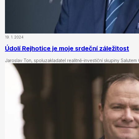
19. 1. 2024
Údolí Rejhotice je moje srdeční záležitost
Jaroslav Ton, spoluzakladatel realitně-investiční skupiny Salutem