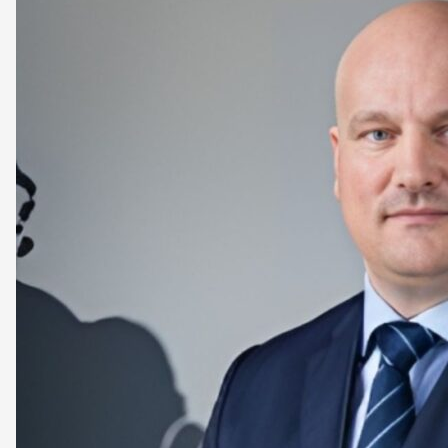
ÚVODNÍ STRÁNKA
CEO
BUSINESS
VOLNÝ ČAS
NEWSLETTER
INZERCE
KONTAKTY